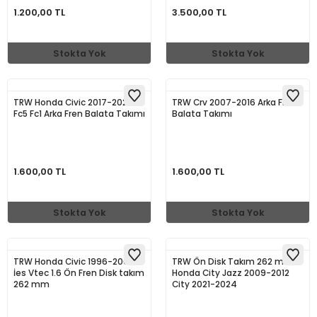
1.200,00 TL
3.500,00 TL
Stokta Yok
Stokta Yok
TRW Honda Civic 2017-2022
TRW Crv 2007-2016 Arka Fren
Fc5 Fc1 Arka Fren Balata Takımı
Balata Takımı
1.600,00 TL
1.600,00 TL
Stokta Yok
Stokta Yok
TRW Honda Civic 1996-2006
TRW Ön Disk Takım 262 mm
İes Vtec 1.6 Ön Fren Disk takım
Honda City Jazz 2009-2012
262 mm
City 2021-2024