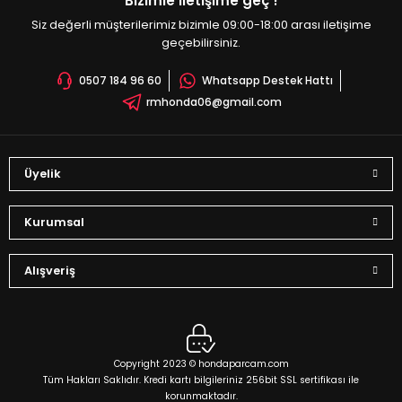
Bizimle iletişime geç !
Siz değerli müşterilerimiz bizimle 09:00-18:00 arası iletişime
geçebilirsiniz.
0507 184 96 60
Whatsapp Destek Hattı
rmhonda06@gmail.com
Üyelik
Kurumsal
Alışveriş
Copyright 2023 © hondaparcam.com
Tüm Hakları Saklıdır. Kredi kartı bilgileriniz 256bit SSL sertifikası ile
korunmaktadır.