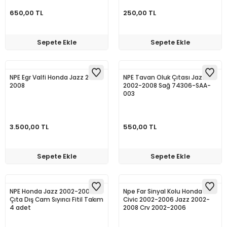
650,00 TL
250,00 TL
Sepete Ekle
Sepete Ekle
NPE Egr Valfi Honda Jazz 2002-
NPE Tavan Oluk Çıtası Jazz
2008
2002-2008 Sağ 74306-SAA-
003
3.500,00 TL
550,00 TL
Sepete Ekle
Sepete Ekle
NPE Honda Jazz 2002-2008
Npe Far Sinyal Kolu Honda
Çıta Dış Cam Sıyırıcı Fitil Takım
Civic 2002-2006 Jazz 2002-
4 adet
2008 Crv 2002-2006