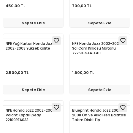
450,00 TL
700,00 TL
Sepete Ekle
Sepete Ekle
NPE Yağ Karteri Honda Jazz
NPE Honda Jazz 2002-2008 Ön
2002-2008 Yüksek Kalite
Sol Cam Krikosu Motorlu
72250-SAA-G01
2.500,00 TL
1.600,00 TL
Sepete Ekle
Sepete Ekle
NPE Honda Jazz 2002-2008
Blueprint Honda Jazz 2002-
Volant Kapalı Exedy
2008 Ön Ve Arka Fren Balatası
22100REA033
Takım Diskli Tip