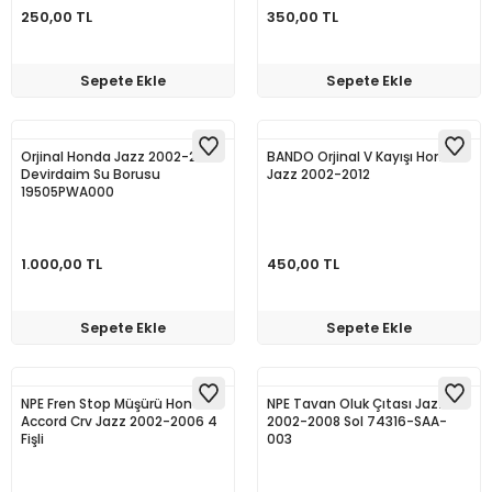
250,00 TL
350,00 TL
Sepete Ekle
Sepete Ekle
Orjinal Honda Jazz 2002-2006
BANDO Orjinal V Kayışı Honda
Devirdaim Su Borusu
Jazz 2002-2012
19505PWA000
1.000,00 TL
450,00 TL
Sepete Ekle
Sepete Ekle
NPE Fren Stop Müşürü Honda
NPE Tavan Oluk Çıtası Jazz
Accord Crv Jazz 2002-2006 4
2002-2008 Sol 74316-SAA-
Fişli
003