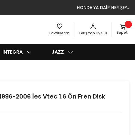
HONDA'YA DAİR HER ŞEY..
Sepet
Favorilerim
Giriş Yap
Üye Ol
INTEGRA
JAZZ
996-2006 İes Vtec 1.6 Ön Fren Disk