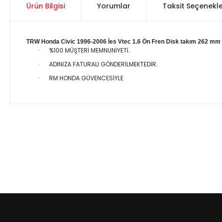
Ürün Bilgisi
Yorumlar
Taksit Seçenekle
TRW Honda Civic 1996-2006 İes Vtec 1.6 Ön Fren Disk takım 262 mm
%100 MÜŞTERİ MEMNUNİYETİ..
·
ADINIZA FATURALI GÖNDERİLMEKTEDİR.
·
RM HONDA GÜVENCESİYLE
·
Bu ürünün fiyat bilgisi, resim, ürün açıklamalarında ve diğer 
Görüş ve önerileriniz için teşekkür ederiz.
Ürün resmi kalitesiz, bozuk veya görüntülenemiyor.
Ürün açıklamasında eksik bilgiler bulunuyor.
Ürün bilgilerinde hatalar bulunuyor.
Ürün fiyatı diğer sitelerden daha pahalı.
Bu ürüne benzer farklı alternatifler olmalı.