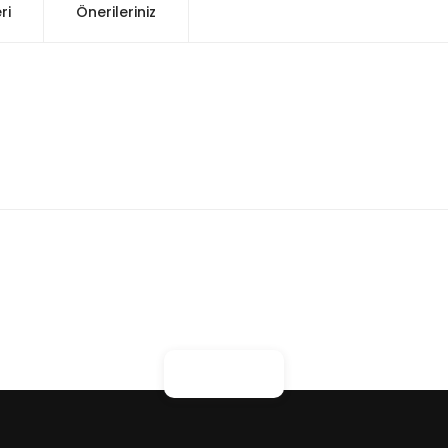
ri
Önerileriniz
konularda yetersiz gördüğünüz noktaları öneri formunu kullanarak tarafım
Bu ürüne ilk yorumu siz yapın!
Yorum Yaz