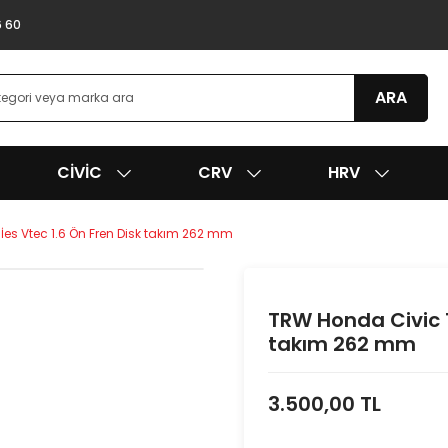
6 60
ARA
CIVIC
CRV
HRV
es Vtec 1.6 Ön Fren Disk takım 262 mm
TRW Honda Civic 1
takım 262 mm
3.500,00 TL