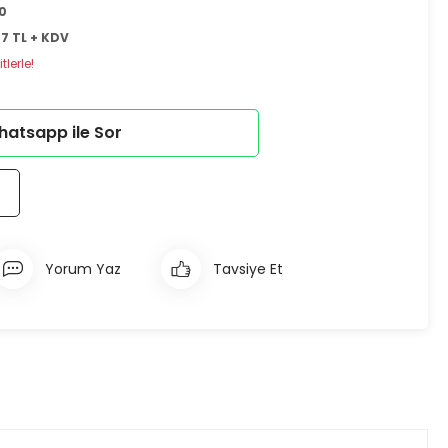
0
67 TL + KDV
lerle!
atsapp ile Sor
Yorum Yaz
Tavsiye Et