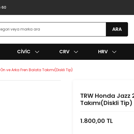
6 60
ARA
CIVIC
CRV
HRV
 ve Arka Fren Balata Takımı(Diskli Tip)
TRW Honda Jazz 2
Takımı(Diskli Tip)
1.800,00 TL