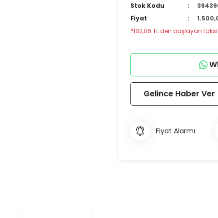
Stok Kodu
39439
Fiyat
1.500,
*182,06 TL den başlayan taksit
Wh
Gelince Haber Ver
Fiyat Alarmı