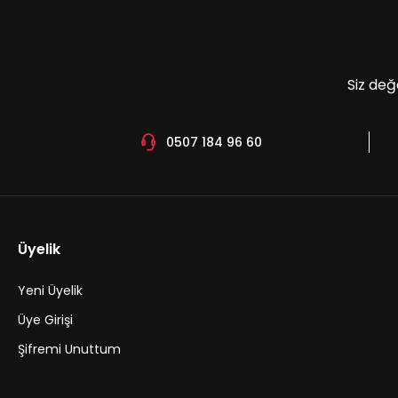
Ürün fiyatı diğer sitelerden daha pahalı.
Bu ürüne benzer farklı alternatifler olmalı.
Siz değ
0507 184 96 60
Üyelik
Yeni Üyelik
Üye Girişi
Şifremi Unuttum