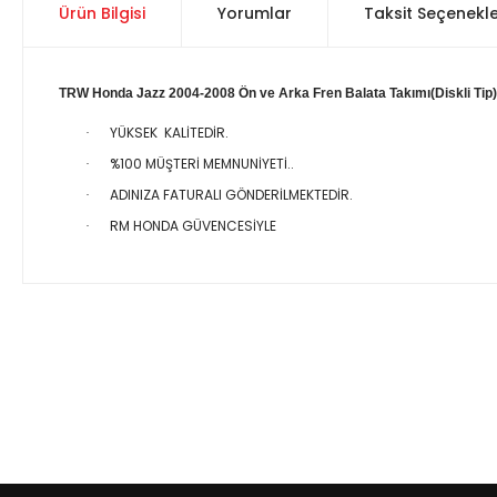
Ürün Bilgisi
Yorumlar
Taksit Seçenekle
TRW Honda Jazz 2004-2008 Ön ve Arka Fren Balata Takımı(Diskli Tip)
YÜKSEK KALİTEDİR.
·
%100 MÜŞTERİ MEMNUNİYETİ..
·
ADINIZA FATURALI GÖNDERİLMEKTEDİR.
·
RM HONDA GÜVENCESİYLE
·
Bu ürünün fiyat bilgisi, resim, ürün açıklamalarında ve diğer 
Görüş ve önerileriniz için teşekkür ederiz.
Ürün resmi kalitesiz, bozuk veya görüntülenemiyor.
Ürün açıklamasında eksik bilgiler bulunuyor.
Ürün bilgilerinde hatalar bulunuyor.