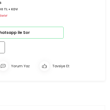
6
00 TL + KDV
lerle!
atsapp ile Sor
Yorum Yaz
Tavsiye Et