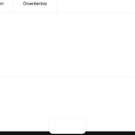
ri
Önerileriniz
konularda yetersiz gördüğünüz noktaları öneri formunu kullanarak tarafım
Bu ürüne ilk yorumu siz yapın!
Yorum Yaz