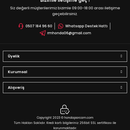
Bizimle iletişime geç !
Siz değerli müşterilerimiz bizimle 09:00-18:00 arası iletişime
geçebilirsiniz.
0507 184 96 60
Whatsapp Destek Hattı
rmhonda06@gmail.com
Üyelik
Kurumsal
Alışveriş
Copyright 2023 © hondaparcam.com
Tüm Hakları Saklıdır. Kredi kartı bilgileriniz 256bit SSL sertifikası ile
korunmaktadır.