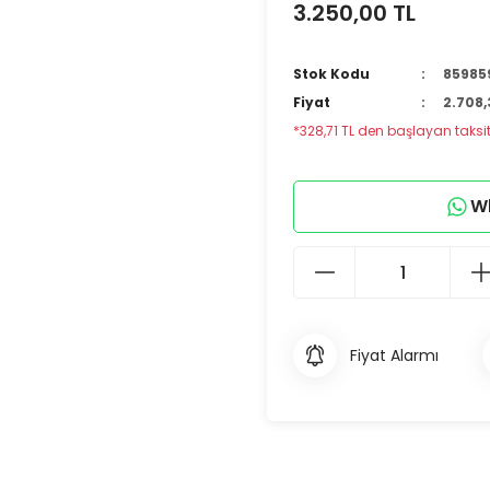
3.250,00 TL
Stok Kodu
85985
Fiyat
2.708,
*328,71 TL den başlayan taksitl
Wh
Fiyat Alarmı