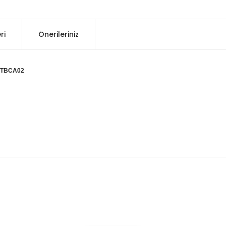
ri
Önerileriniz
20TBCA02
konularda yetersiz gördüğünüz noktaları öneri formunu kullanarak tarafım
Bu ürüne ilk yorumu siz yapın!
Yorum Yaz