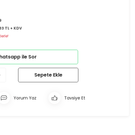
9
33 TL + KDV
erle!
atsapp ile Sor
Sepete Ekle
Yorum Yaz
Tavsiye Et