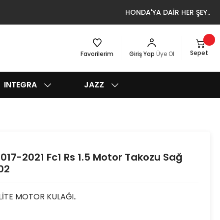
HONDA'YA DAİR HER ŞEY..
Sepet
Favorilerim
Giriş Yap
Üye Ol
INTEGRA
JAZZ
017-2021 Fc1 Rs 1.5 Motor Takozu Sağ
02
İTE MOTOR KULAĞI..