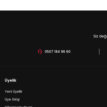
Ürün açıklamasında eksik bilgiler bulunuyor.
Ürün bilgilerinde hatalar bulunuyor.
Ürün fiyatı diğer sitelerden daha pahalı.
Bu ürüne benzer farklı alternatifler olmalı.
Siz değ
0507 184 96 60
Üyelik
Yeni Üyelik
Üye Girişi