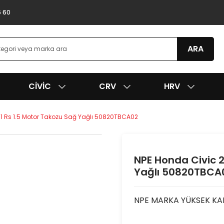
6 60
ARA
CIVIC
CRV
HRV
c1 Rs 1.5 Motor Takozu Sağ Yağlı 50820TBCA02
NPE Honda Civic 2
Yağlı 50820TBCA
NPE MARKA YÜKSEK KAL