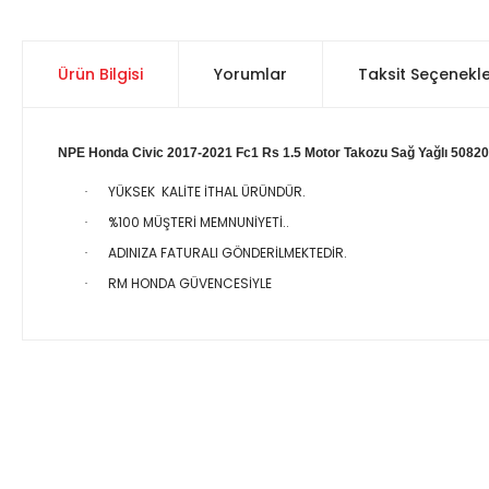
Ürün Bilgisi
Yorumlar
Taksit Seçenekle
NPE Honda Civic 2017-2021 Fc1 Rs 1.5 Motor Takozu Sağ Yağlı 508
YÜKSEK KALİTE İTHAL ÜRÜNDÜR.
·
%100 MÜŞTERİ MEMNUNİYETİ..
·
ADINIZA FATURALI GÖNDERİLMEKTEDİR.
·
RM HONDA GÜVENCESİYLE
·
Bu ürünün fiyat bilgisi, resim, ürün açıklamalarında ve diğer 
Görüş ve önerileriniz için teşekkür ederiz.
Ürün resmi kalitesiz, bozuk veya görüntülenemiyor.