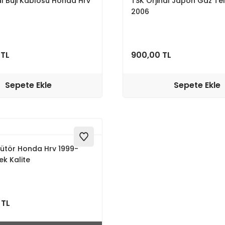
l Buji Kablosu Honda Hrv
TSK Orjinal Japon Gaz Tel
6
2006
 TL
900,00 TL
Sepete Ekle
Sepete Ekle
bütör Honda Hrv 1999-
k Kalite
 TL