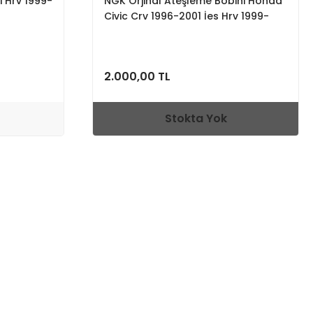
i Hrv 1999-
NGK Orjinal Ateşleme Bobini Honda
Civic Crv 1996-2001 İes Hrv 1999-
2006
2.000,00 TL
Stokta Yok