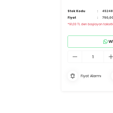
Stok Kodu
45248
Fiyat
750,00
*91,03 TL den başlayan taksitle
Wh
Fiyat Alarmı