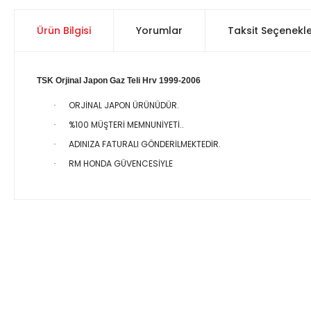
Ürün Bilgisi
Yorumlar
Taksit Seçenekle
TSK Orjinal Japon Gaz Teli Hrv 1999-2006
ORJİNAL JAPON ÜRÜNÜDÜR.
·
%100 MÜŞTERİ MEMNUNİYETİ..
·
ADINIZA FATURALI GÖNDERİLMEKTEDİR.
·
RM HONDA GÜVENCESİYLE
·
Bu ürünün fiyat bilgisi, resim, ürün açıklamalarında ve diğer 
Görüş ve önerileriniz için teşekkür ederiz.
Ürün resmi kalitesiz, bozuk veya görüntülenemiyor.
Ürün açıklamasında eksik bilgiler bulunuyor.