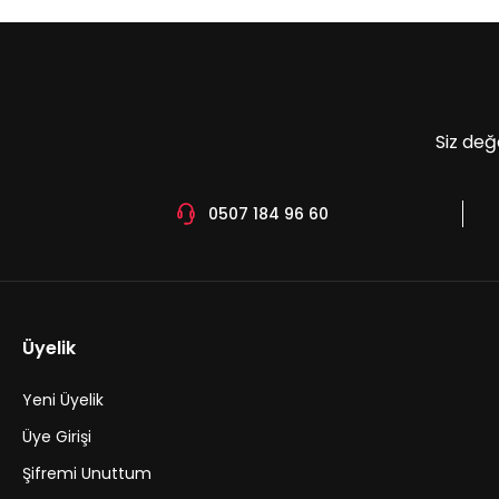
Ürün bilgilerinde hatalar bulunuyor.
Ürün fiyatı diğer sitelerden daha pahalı.
Bu ürüne benzer farklı alternatifler olmalı.
Siz değ
0507 184 96 60
Üyelik
Yeni Üyelik
Üye Girişi
Şifremi Unuttum