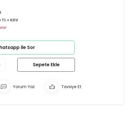
1
 TL + KDV
rle!
atsapp ile Sor
Sepete Ekle
Yorum Yaz
Tavsiye Et