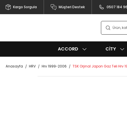
Kargo Sorgula
Müşteri Destek
0507 184 9
ACCORD
CITY
Anasayfa
HRV
Hrv 1999-2006
TSK Orjinal Japon Gaz Teli Hrv