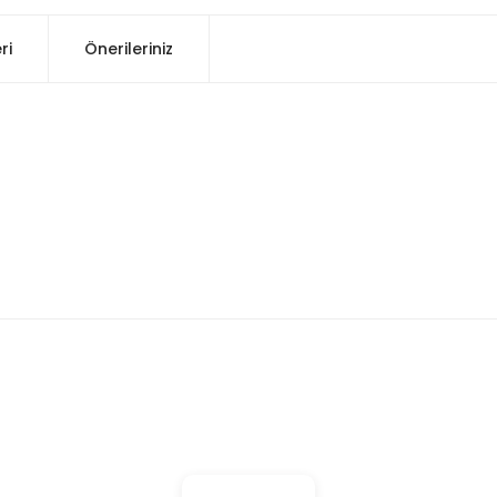
ri
Önerileriniz
konularda yetersiz gördüğünüz noktaları öneri formunu kullanarak tarafım
Bu ürüne ilk yorumu siz yapın!
Yorum Yaz