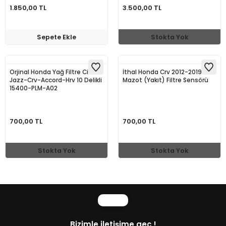
1.850,00 TL
3.500,00 TL
Sepete Ekle
Stokta Yok
Orjinal Honda Yağ Filtre Civic-
İthal Honda Crv 2012-2019
Jazz-Crv-Accord-Hrv 10 Delikli
Mazot (Yakıt) Filtre Sensörü
15400-PLM-A02
700,00 TL
700,00 TL
Stokta Yok
Stokta Yok
Bizimle iletişime geç !