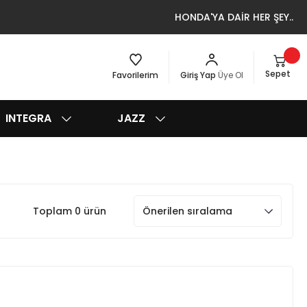
HONDA'YA DAİR HER ŞEY..
Sepet
Favorilerim
Giriş Yap
Üye Ol
INTEGRA
JAZZ
Toplam 0 ürün