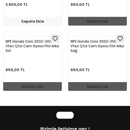
2.800,00 TL
650,00 TL
Sepete Ekle
Stokta Yok
NPE Honda Civic 2002-2006
NPE Honda Civic 2002-2006
Vtec Çıta Cam Sıyırıcı Fitil Arka
Vtec Çıta Cam Sıyırıcı Fitil Arka
Sol
Sağ
650,00 TL
650,00 TL
Stokta Yok
Stokta Yok
Bizimle iletişime geç !