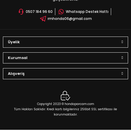
0507 184 96 60
Whatsapp Destek Hattı
rmhonda06@gmail.com
Gönder
Üyelik
Kurumsal
Alışveriş
Copyright 2023 © hondaparcam.com
Tüm Hakları Saklıdır. Kredi kartı bilgileriniz 256bit SSL sertifikası ile
korunmaktadır.