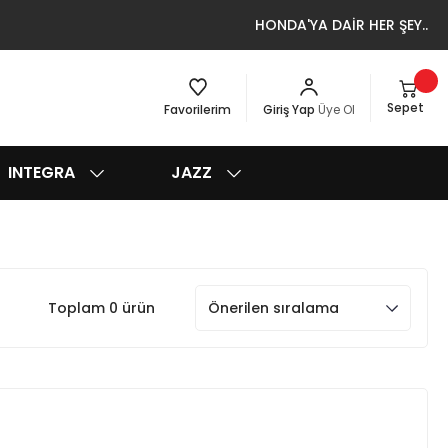
HONDA'YA DAİR HER ŞEY..
Sepet
Favorilerim
Giriş Yap
Üye Ol
INTEGRA
JAZZ
Toplam 0 ürün