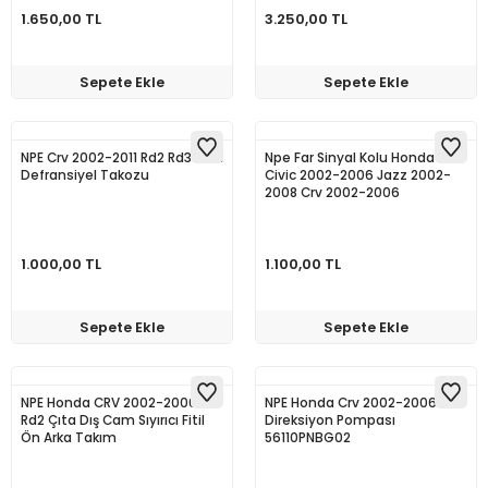
1.650,00 TL
3.250,00 TL
Sepete Ekle
Sepete Ekle
NPE Crv 2002-2011 Rd2 Rd3 Arka
Npe Far Sinyal Kolu Honda
Defransiyel Takozu
Civic 2002-2006 Jazz 2002-
2008 Crv 2002-2006
1.000,00 TL
1.100,00 TL
Sepete Ekle
Sepete Ekle
NPE Honda CRV 2002-2006
NPE Honda Crv 2002-2006 Rd2
Rd2 Çıta Dış Cam Sıyırıcı Fitil
Direksiyon Pompası
Ön Arka Takım
56110PNBG02