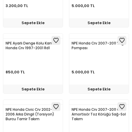
3.200,00 TL
5.000,00 TL
Sepete Ekle
Sepete Ekle
NPE Ayarlı Denge Kolu Kamber
NPE Honda Crv 2007-2011 Yağ
Honda Crv 1997-2001 Rd1
Pompası
850,00 TL
5.000,00 TL
Sepete Ekle
Sepete Ekle
NPE Honda Civic Crv 2002-
NPE Honda Crv 2007-2011 Ön
2006 Arka Dingil (Torsiyon)
Amortisör Toz Körüğü Sağ-Sol
Burcu Tamir Takım
Takım
52371S9A010