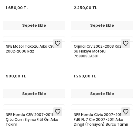
1.650,00 TL
2.250,00 TL
Sepete Ekle
Sepete Ekle
NPE Motor Takozu Arka Crv
Orjinal Crv 2002-2003 Rd2 Far
2002-2006 Rd2
Su Fıskiye Motoru
76880SCAS01
900,00 TL
1.250,00 TL
Sepete Ekle
Sepete Ekle
NPE Honda CRV 2007-2011 Rd3
NPE Honda Civic 2007-2016
Çıta Cam Sıyırıcı Fitil Ön Arka
Fd6 Fb7 Crv 2007-2011 Arka
Takım
Dingil (Torsiyon) Burcu Tamir
Takım