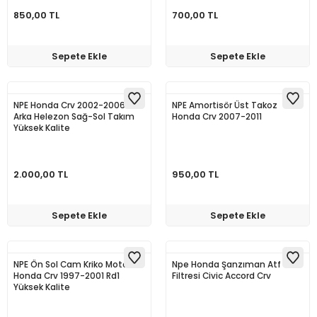
850,00 TL
700,00 TL
Sepete Ekle
Sepete Ekle
NPE Honda Crv 2002-2006
NPE Amortisör Üst Takoz
Arka Helezon Sağ-Sol Takım
Honda Crv 2007-2011
Yüksek Kalite
2.000,00 TL
950,00 TL
Sepete Ekle
Sepete Ekle
NPE Ön Sol Cam Kriko Motorlu
Npe Honda Şanzıman Atf
Honda Crv 1997-2001 Rd1
Filtresi Civic Accord Crv
Yüksek Kalite