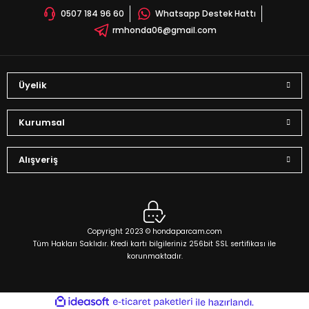
0507 184 96 60
Whatsapp Destek Hattı
Bu ürüne benzer farklı alternatifler olmalı.
rmhonda06@gmail.com
Üyelik
Gönder
Kurumsal
Alışveriş
Copyright 2023 © hondaparcam.com
Tüm Hakları Saklıdır. Kredi kartı bilgileriniz 256bit SSL sertifikası ile
korunmaktadır.
ideasoft
ile
e-