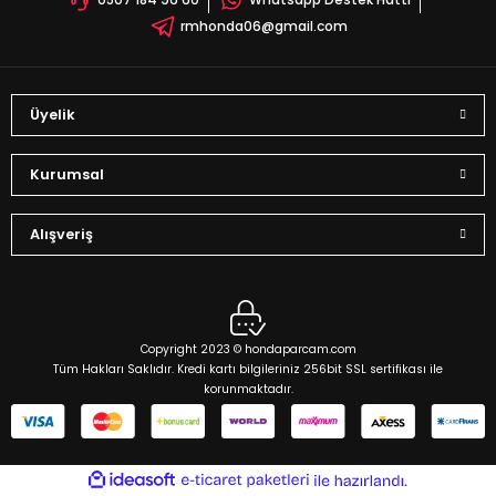
Bu ürüne benzer farklı alternatifler olmalı.
rmhonda06@gmail.com
Üyelik
Gönder
Kurumsal
Alışveriş
Copyright 2023 © hondaparcam.com
Tüm Hakları Saklıdır. Kredi kartı bilgileriniz 256bit SSL sertifikası ile
korunmaktadır.
ideasoft
ile
e-
hazırlandı.