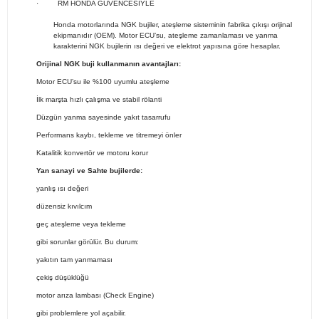
·
RM HONDA GÜVENCESİYLE
Honda motorlarında NGK bujiler, ateşleme sisteminin fabrika çıkışı orijinal
ekipmanıdır (OEM). Motor ECU’su, ateşleme zamanlaması ve yanma
karakterini NGK bujilerin ısı değeri ve elektrot yapısına göre hesaplar.
Orijinal NGK buji kullanmanın avantajları:
Motor ECU’su ile %100 uyumlu ateşleme
İlk marşta hızlı çalışma ve stabil rölanti
Düzgün yanma sayesinde yakıt tasarrufu
Performans kaybı, tekleme ve titremeyi önler
Katalitik konvertör ve motoru korur
Yan sanayi ve Sahte bujilerde:
yanlış ısı değeri
düzensiz kıvılcım
geç ateşleme veya tekleme
gibi sorunlar görülür. Bu durum:
yakıtın tam yanmaması
çekiş düşüklüğü
motor arıza lambası (Check Engine)
gibi problemlere yol açabilir.