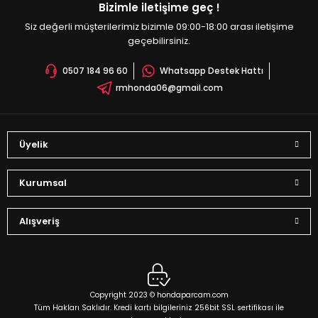
Bizimle iletişime geç !
Ürün fiyatı diğer sitelerden daha pahalı.
Siz değerli müşterilerimiz bizimle 09:00-18:00 arası iletişime
Sepete Ekle
Bu ürüne benzer farklı alternatifler olmalı.
geçebilirsiniz.
0507 184 96 60
Whatsapp Destek Hattı
rmhonda06@gmail.com
Gönder
Üyelik
Kurumsal
Alışveriş
Copyright 2023 © hondaparcam.com
Tüm Hakları Saklıdır. Kredi kartı bilgileriniz 256bit SSL sertifikası ile