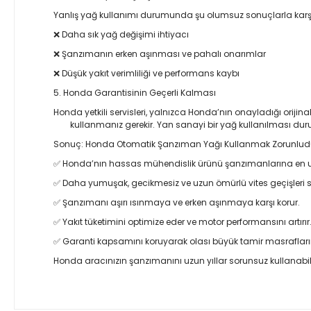
Yanlış yağ kullanımı durumunda şu olumsuz sonuçlarla karşıl
❌ Daha sık yağ değişimi ihtiyacı
❌ Şanzımanın erken aşınması ve pahalı onarımlar
❌ Düşük yakıt verimliliği ve performans kaybı
5. Honda Garantisinin Geçerli Kalması
Honda yetkili servisleri, yalnızca Honda’nın onayladığı oriji
kullanmanız gerekir. Yan sanayi bir yağ kullanılması dur
Sonuç: Honda Otomatik Şanzıman Yağı Kullanmak Zorunlud
✅ Honda’nın hassas mühendislik ürünü şanzımanlarına en u
✅ Daha yumuşak, gecikmesiz ve uzun ömürlü vites geçişleri s
✅ Şanzımanı aşırı ısınmaya ve erken aşınmaya karşı korur.
✅ Yakıt tüketimini optimize eder ve motor performansını artırır
✅ Garanti kapsamını koruyarak olası büyük tamir masrafların
Honda aracınızın şanzımanını uzun yıllar sorunsuz kullanabi