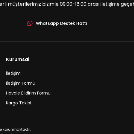
erli müşterilerimiz bizimle 09:00-18:00 arası iletişime geçebil
Whatsapp Destek Hattı
hal Hava Polen) Eneos 0w20
Orjinal Honda Şanzıman Dış
1.500,00 TL
Kurumsal
İletişim
Sepe
İletişim Formu
Havale Bildirim Formu
Honda Civic 2021-2025 FE1 Npe Hava Filtresi
Honda Ci
Kargo Takibi
 ile korunmaktadır.
300,00 TL
250,00 