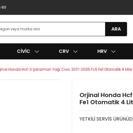
6 60
ARA
CIVIC
CRV
HRV
jinal Honda Hcf-2 Şanzıman Yağı Civic 2017-2025 Fc5 Fe1 Otomatik 4 Litre
Orjinal Honda Hc
Fe1 Otomatik 4 Li
YETKİLİ SERVİS ÜRÜNÜD