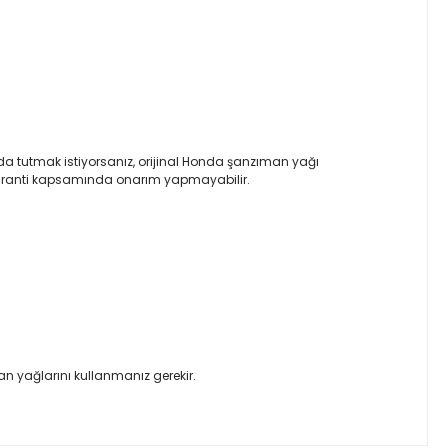
nda tutmak istiyorsanız, orijinal Honda şanzıman yağı
a garanti kapsamında onarım yapmayabilir.
n yağlarını kullanmanız gerekir.