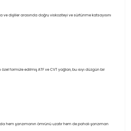
a ve dişliler arasında doğru viskoziteyi ve sürtünme katsayısını
 özel formüle edilmiş ATF ve CVT yağları, bu ısıyı düzgün bir
 Bu da hem şanzımanın ömrünü uzatır hem de pahalı şanzıman