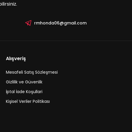
irsiniz.
rmhonda06@gmail.com
 Filtresi Civic 2017-2021 Fc5
Alışveriş
Mesafeli Satış Sözleşmesi
te Ekle
Gizlilik ve Güvenlik
İptal İade Koşullari
vic 2017-2021 FC5 Hava Filtresi
Kişisel Veriler Politikası
TL