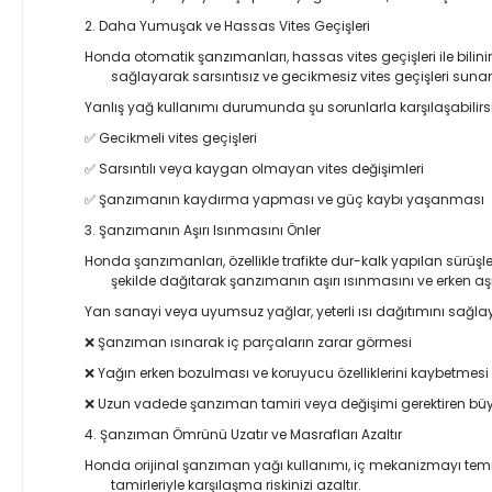
2. Daha Yumuşak ve Hassas Vites Geçişleri
Honda otomatik şanzımanları, hassas vites geçişleri ile bilin
sağlayarak sarsıntısız ve gecikmesiz vites geçişleri sunar
Yanlış yağ kullanımı durumunda şu sorunlarla karşılaşabilirsi
✅ Gecikmeli vites geçişleri
✅ Sarsıntılı veya kaygan olmayan vites değişimleri
✅ Şanzımanın kaydırma yapması ve güç kaybı yaşanması
3. Şanzımanın Aşırı Isınmasını Önler
Honda şanzımanları, özellikle trafikte dur-kalk yapılan sürüşl
şekilde dağıtarak şanzımanın aşırı ısınmasını ve erken aş
Yan sanayi veya uyumsuz yağlar, yeterli ısı dağıtımını sağla
❌ Şanzıman ısınarak iç parçaların zarar görmesi
❌ Yağın erken bozulması ve koruyucu özelliklerini kaybetmesi
❌ Uzun vadede şanzıman tamiri veya değişimi gerektiren büy
4. Şanzıman Ömrünü Uzatır ve Masrafları Azaltır
Honda orijinal şanzıman yağı kullanımı, iç mekanizmayı te
tamirleriyle karşılaşma riskinizi azaltır.