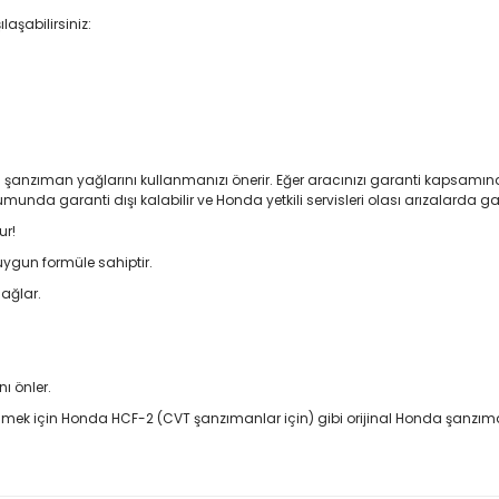
aşabilirsiniz:
nal şanzıman yağlarını kullanmanızı önerir. Eğer aracınızı garanti kapsamı
umunda garanti dışı kalabilir ve Honda yetkili servisleri olası arızalard
ur!
ygun formüle sahiptir.
ağlar.
.
ı önler.
lmek için Honda HCF-2 (CVT şanzımanlar için) gibi orijinal Honda şanzıma