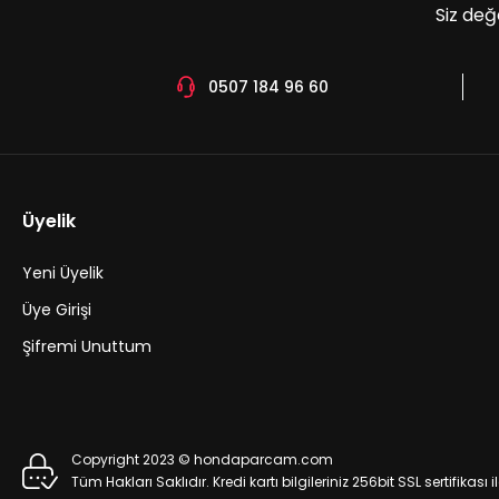
Siz değ
0507 184 96 60
NPE Civic 2017-2022 Fc5 Bakım Set (Orjinal Yağ Filtre/İt
3.350,00 TL
Üyelik
Yeni Üyelik
Sepete Ekle
Üye Girişi
Şifremi Unuttum
Honda Civic 2021-2025 FE1 Orjinal Hava Filtresi
Copyright 2023 © hondaparcam.com
Tüm Hakları Saklıdır. Kredi kartı bilgileriniz 256bit SSL sertifikası
1.500,00 TL