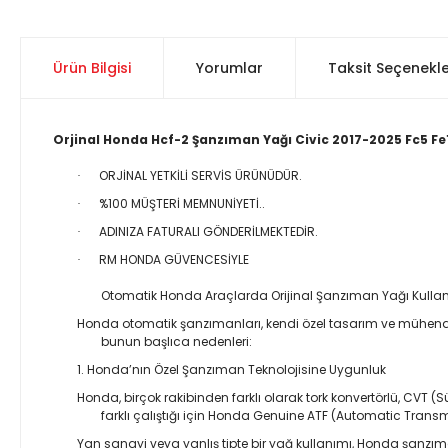
Ürün Bilgisi
Yorumlar
Taksit Seçenekle
Orjinal Honda Hcf-2 Şanzıman Yağı Civic 2017-2025 Fc5 Fe
ORJİNAL YETKİLİ SERVİS ÜRÜNÜDÜR.
·
%100 MÜŞTERİ MEMNUNİYETİ..
·
ADINIZA FATURALI GÖNDERİLMEKTEDİR.
·
RM HONDA GÜVENCESİYLE
·
Otomatik Honda Araçlarda Orijinal Şanzıman Yağı Kull
Honda otomatik şanzımanları, kendi özel tasarım ve mühendisl
bunun başlıca nedenleri:
1. Honda’nın Özel Şanzıman Teknolojisine Uygunluk
Honda, birçok rakibinden farklı olarak tork konvertörlü, CVT 
farklı çalıştığı için Honda Genuine ATF (Automatic Transm
Yan sanayi veya yanlış tipte bir yağ kullanımı, Honda şanzıman