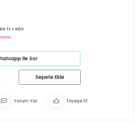
00 TL + KDV
lerle!
atsapp ile Sor
Sepete Ekle
Yorum Yaz
Tavsiye Et