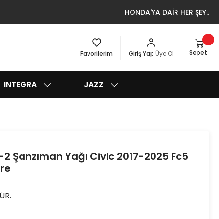
HONDA'YA DAİR HER ŞEY..
Sepet
Favorilerim
Giriş Yap
Üye Ol
INTEGRA
JAZZ
f-2 Şanzıman Yağı Civic 2017-2025 Fc5
tre
ÜR.