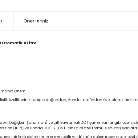
ri
Önerileriniz
1 Otomatik 4 Litre
anmanın Önemi
ik özelliklerine sahip olduğundan, Honda tarafından özel olarak üretilmiş
(Sürekli Değişken Şanzıman) ve çift kavramalı DCT şanzımanlar gibi özel si
ission Fluid) ve Honda HCF-2 (CVT için) gibi özel formüle edilmiş yağlara
ının hidrolik sistemine zarar verebilir ve düzgün çalışmasını engelleyebili