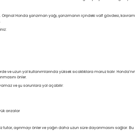
ir. Orijinal Honda şanzıman yağı, şanzımanın içindeki valf gövdesi, kavram
.
niz:
erde ve uzun yol kullanımlarında yüksek sıcaklıklara maruz kalır. Honda’nın
ınmasını önler.
yamaz ve şu sorunlara yol açabilir:
ük arızalar
miz tutar, aşınmayı önler ve yağın daha uzun süre dayanmasını sağlar.