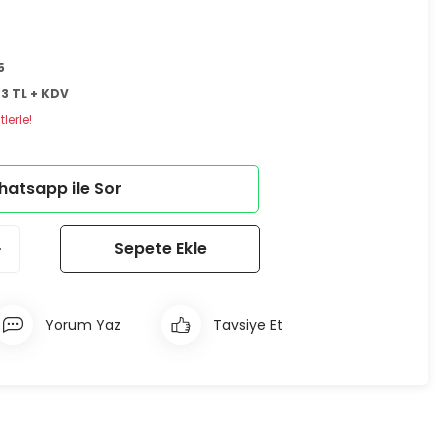
5
33 TL + KDV
lerle!
atsapp ile Sor
Sepete Ekle
Yorum Yaz
Tavsiye Et