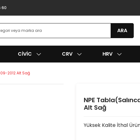
6 60
ARA
CIVIC
CRV
HRV
009-2012 Alt Sağ
NPE Tabla(Salınca
Alt Sağ
Yüksek Kalite İthal Ürü