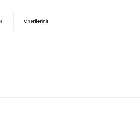
ri
Önerileriniz
konularda yetersiz gördüğünüz noktaları öneri formunu kullanarak tarafım
Bu ürüne ilk yorumu siz yapın!
Yorum Yaz