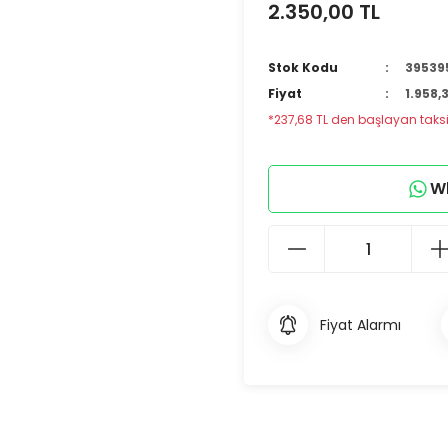
2.350,00 TL
Stok Kodu
39539
Fiyat
1.958,
*237,68 TL den başlayan taksit
Wh
Fiyat Alarmı