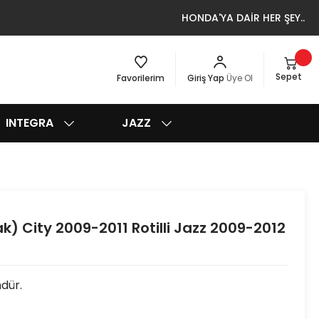
HONDA'YA DAİR HER ŞEY..
Sepet
Favorilerim
Giriş Yap
Üye Ol
INTEGRA
JAZZ
k) City 2009-2011 Rotilli Jazz 2009-2012
ndür.