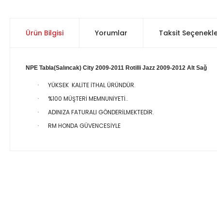
Ürün Bilgisi
Yorumlar
Taksit Seçenekle
NPE Tabla(Salıncak) City 2009-2011 Rotilli Jazz 2009-2012 Alt Sağ
YÜKSEK KALİTE İTHAL ÜRÜNDÜR.
·
%100 MÜŞTERİ MEMNUNİYETİ..
·
ADINIZA FATURALI GÖNDERİLMEKTEDİR.
·
RM HONDA GÜVENCESİYLE
·
Bu ürünün fiyat bilgisi, resim, ürün açıklamalarında ve diğer 
Görüş ve önerileriniz için teşekkür ederiz.
Ürün resmi kalitesiz, bozuk veya görüntülenemiyor.