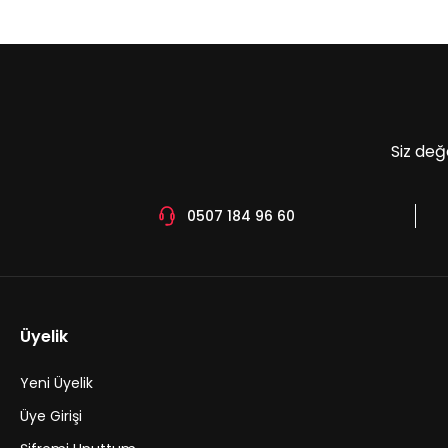
Ürün açıklamasında eksik bilgiler bulunuyor.
Ürün bilgilerinde hatalar bulunuyor.
Ürün fiyatı diğer sitelerden daha pahalı.
Bu ürüne benzer farklı alternatifler olmalı.
Siz değ
0507 184 96 60
Üyelik
Yeni Üyelik
Üye Girişi