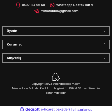
0507 184 96 60
Whatsapp Destek Hattı
Bu ürüne benzer farklı alternatifler olmalı.
rmhonda06@gmail.com
Üyelik
Gönder
Kurumsal
Alışveriş
Copyright 2023 © hondaparcam.com
Tüm Hakları Saklıdır. Kredi kartı bilgileriniz 256bit SSL sertifikası ile
korunmaktadır.
ideasoft
ile
e-