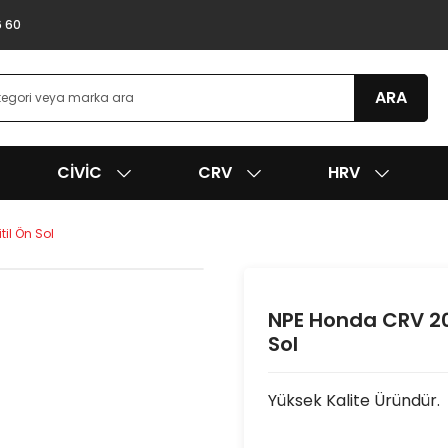
6 60
ARA
CIVIC
CRV
HRV
il Ön Sol
NPE Honda CRV 200
Sol
Yüksek Kalite Üründür.