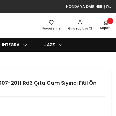
HONDA'YA DAİR HER ŞEY..
Sepet
Favorilerim
Giriş Yap
Üye Ol
INTEGRA
JAZZ
7-2011 Rd3 Çıta Cam Sıyırıcı Fitil Ön