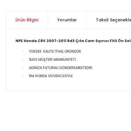
Ürün Bilgisi
Yorumlar
Taksit Seçenekle
NPE Honda CRV 2007-2011 Rd3 Çıta Cam Sıyırıcı Fitil Ön Sol
YÜKSEK KALİTE İTHAL ÜRÜNDÜR.
·
%100 MÜŞTERİ MEMNUNİYETİ..
·
ADINIZA FATURALI GÖNDERİLMEKTEDİR.
·
RM HONDA GÜVENCESİYLE
·
Bu ürünün fiyat bilgisi, resim, ürün açıklamalarında ve diğer 
Görüş ve önerileriniz için teşekkür ederiz.
Ürün resmi kalitesiz, bozuk veya görüntülenemiyor.