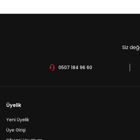
Ürün açıklamasında eksik bilgiler bulunuyor.
Ürün bilgilerinde hatalar bulunuyor.
Ürün fiyatı diğer sitelerden daha pahalı.
Bu ürüne benzer farklı alternatifler olmalı.
Siz değ
0507 184 96 60
Üyelik
Yeni Üyelik
Üye Girişi