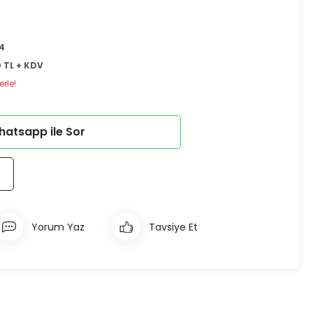
4
 TL + KDV
rle!
atsapp ile Sor
Yorum Yaz
Tavsiye Et