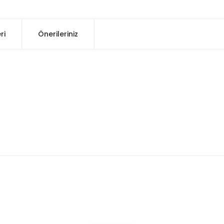
ri
Önerileriniz
konularda yetersiz gördüğünüz noktaları öneri formunu kullanarak tarafım
Bu ürüne ilk yorumu siz yapın!
Yorum Yaz