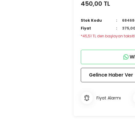
450,00 TL
Stok Kodu
68468
Fiyat
375,00
*45,51 TL den başlayan taksitle
Wh
Gelince Haber Ver
Fiyat Alarmı