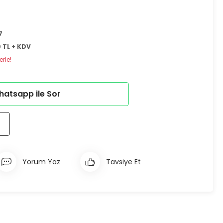
7
 TL + KDV
rle!
atsapp ile Sor
Yorum Yaz
Tavsiye Et