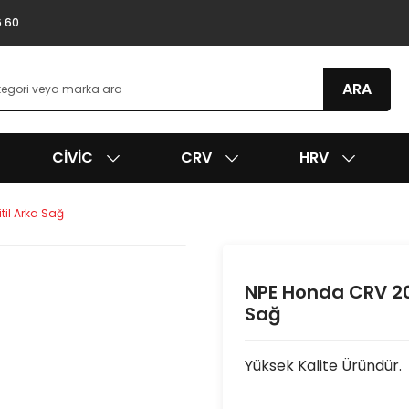
6 60
ARA
CIVIC
CRV
HRV
til Arka Sağ
NPE Honda CRV 200
Sağ
Yüksek Kalite Üründür.