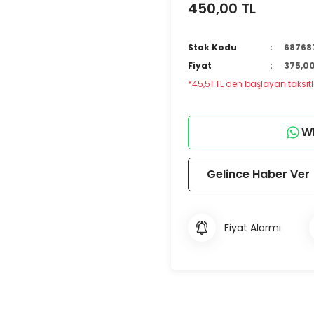
450,00 TL
Stok Kodu
68768
Fiyat
375,00
*45,51 TL den başlayan taksitle
Wh
Gelince Haber Ver
Fiyat Alarmı