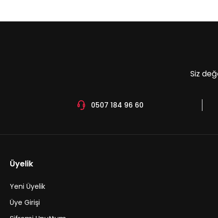
Ürün açıklamasında eksik bilgiler bulunuyor.
Ürün bilgilerinde hatalar bulunuyor.
Ürün fiyatı diğer sitelerden daha pahalı.
Bu ürüne benzer farklı alternatifler olmalı.
Siz değ
0507 184 96 60
Üyelik
Yeni Üyelik
Üye Girişi