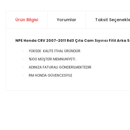
Ürün Bilgisi
Yorumlar
Taksit Seçenekle
NPE Honda CRV 2007-2011 Rd3 Çıta Cam Sıyırıcı Fitil Arka 
YÜKSEK KALİTE İTHAL ÜRÜNDÜR.
·
%100 MÜŞTERİ MEMNUNİYETİ..
·
ADINIZA FATURALI GÖNDERİLMEKTEDİR.
·
RM HONDA GÜVENCESİYLE
·
Bu ürünün fiyat bilgisi, resim, ürün açıklamalarında ve diğer 
Görüş ve önerileriniz için teşekkür ederiz.
Ürün resmi kalitesiz, bozuk veya görüntülenemiyor.