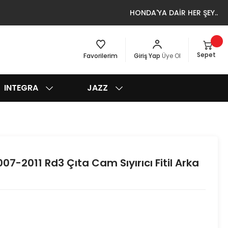
HONDA'YA DAİR HER ŞEY..
Sepet
Favorilerim
Giriş Yap
Üye Ol
INTEGRA
JAZZ
7-2011 Rd3 Çıta Cam Sıyırıcı Fitil Arka