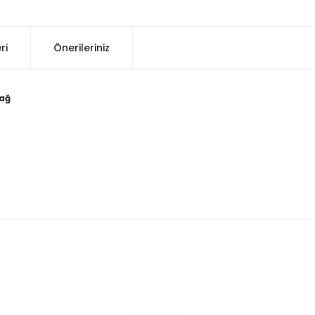
ri
Önerileriniz
Sağ
konularda yetersiz gördüğünüz noktaları öneri formunu kullanarak tarafım
Bu ürüne ilk yorumu siz yapın!
Yorum Yaz