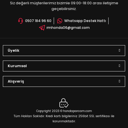
Siz değerli müşterilerimiz bizimle 09:00-18:00 arası iletişime
Sepete Ekle
Bu ürüne benzer farklı alternatifler olmalı.
geçebilirsiniz.
0507 184 96 60
Whatsapp Destek Hattı
rmhonda06@gmail.com
Gönder
Üyelik
Kurumsal
Alışveriş
Copyright 2023 © hondaparcam.com
Tüm Hakları Saklıdır. Kredi kartı bilgileriniz 256bit SSL sertifikası ile
korunmaktadır.