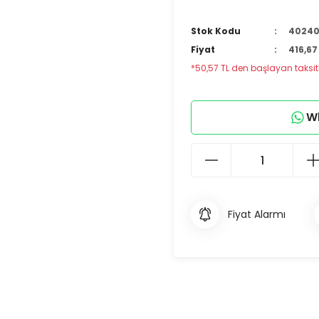
Stok Kodu
4024
Fiyat
416,67
*50,57 TL den başlayan taksitl
Wh
Fiyat Alarmı