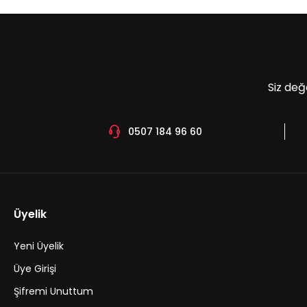
Ürün bilgilerinde hatalar bulunuyor.
Ürün fiyatı diğer sitelerden daha pahalı.
Bu ürüne benzer farklı alternatifler olmalı.
Siz değ
0507 184 96 60
Üyelik
Yeni Üyelik
Üye Girişi
Şifremi Unuttum