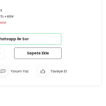
02
 TL + KDV
erle!
atsapp ile Sor
Sepete Ekle
Yorum Yaz
Tavsiye Et