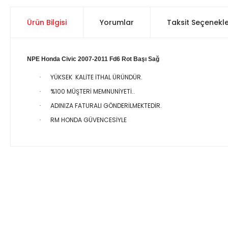
Ürün Bilgisi
Yorumlar
Taksit Seçenekle
NPE Honda Civic 2007-2011 Fd6 Rot Başı Sağ
YÜKSEK KALİTE İTHAL ÜRÜNDÜR.
·
%100 MÜŞTERİ MEMNUNİYETİ..
·
ADINIZA FATURALI GÖNDERİLMEKTEDİR.
·
RM HONDA GÜVENCESİYLE
·
Bu ürünün fiyat bilgisi, resim, ürün açıklamalarında ve diğer 
Görüş ve önerileriniz için teşekkür ederiz.
Ürün resmi kalitesiz, bozuk veya görüntülenemiyor.
Ürün açıklamasında eksik bilgiler bulunuyor.