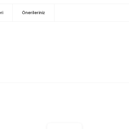
ri
Önerileriniz
konularda yetersiz gördüğünüz noktaları öneri formunu kullanarak tarafım
Bu ürüne ilk yorumu siz yapın!
Yorum Yaz