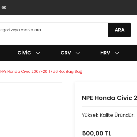
6 60
ARA
CIVIC
CRV
HRV
NPE Honda Civic 2007-2011 Fd6 Rot Başı Sağ
NPE Honda Civic 2
Yüksek Kalite Üründür.
500,00 TL