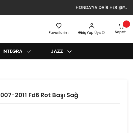
HONDA'YA DAİR HER ŞEY..
Sepet
Favorilerim
Giriş Yap
Üye Ol
INTEGRA
JAZZ
007-2011 Fd6 Rot Başı Sağ