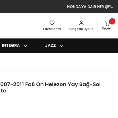
HONDA'YA DAİR HER ŞEY..
Sepet
Favorilerim
Giriş Yap
Üye Ol
INTEGRA
JAZZ
2007-2011 Fd6 Ön Helezon Yay Sağ-Sol
ite