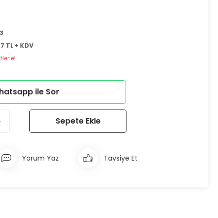
3
67 TL + KDV
lerle!
atsapp ile Sor
Sepete Ekle
Yorum Yaz
Tavsiye Et