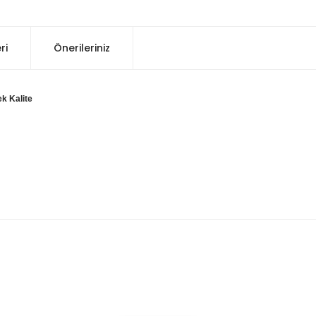
ri
Önerileriniz
k Kalite
konularda yetersiz gördüğünüz noktaları öneri formunu kullanarak tarafım
Bu ürüne ilk yorumu siz yapın!
Yorum Yaz