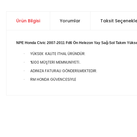
Ürün Bilgisi
Yorumlar
Taksit Seçenekle
NPE Honda Civic 2007-2011 Fd6 Ön Helezon Yay Sağ-Sol Takım Yükse
YÜKSEK KALİTE İTHAL ÜRÜNDÜR.
·
%100 MÜŞTERİ MEMNUNİYETİ..
·
ADINIZA FATURALI GÖNDERİLMEKTEDİR.
·
RM HONDA GÜVENCESİYLE
·
Bu ürünün fiyat bilgisi, resim, ürün açıklamalarında ve diğer 
Görüş ve önerileriniz için teşekkür ederiz.
Ürün resmi kalitesiz, bozuk veya görüntülenemiyor.