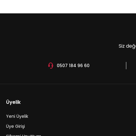
Ürün açıklamasında eksik bilgiler bulunuyor.
Ürün bilgilerinde hatalar bulunuyor.
Ürün fiyatı diğer sitelerden daha pahalı.
Bu ürüne benzer farklı alternatifler olmalı.
Siz değ
0507 184 96 60
Üyelik
Yeni Üyelik
Üye Girişi