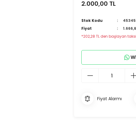
2.000,00 TL
Stok Kodu
45345
Fiyat
1.666,
*202,28 TL den başlayan taksit
Wh
Fiyat Alarmı