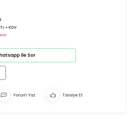
3
 TL + KDV
rle!
atsapp ile Sor
Yorum Yaz
Tavsiye Et