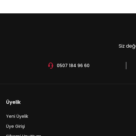
Ürün açıklamasında eksik bilgiler bulunuyor.
Ürün bilgilerinde hatalar bulunuyor.
Ürün fiyatı diğer sitelerden daha pahalı.
Bu ürüne benzer farklı alternatifler olmalı.
Siz değ
0507 184 96 60
Üyelik
Yeni Üyelik
Üye Girişi