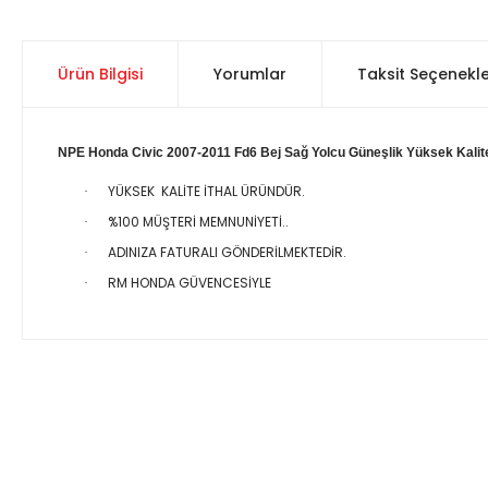
Ürün Bilgisi
Yorumlar
Taksit Seçenekle
NPE Honda Civic 2007-2011 Fd6 Bej Sağ Yolcu Güneşlik Yüksek Kalit
YÜKSEK KALİTE İTHAL ÜRÜNDÜR.
·
%100 MÜŞTERİ MEMNUNİYETİ..
·
ADINIZA FATURALI GÖNDERİLMEKTEDİR.
·
RM HONDA GÜVENCESİYLE
·
Bu ürünün fiyat bilgisi, resim, ürün açıklamalarında ve diğer 
Görüş ve önerileriniz için teşekkür ederiz.
Ürün resmi kalitesiz, bozuk veya görüntülenemiyor.