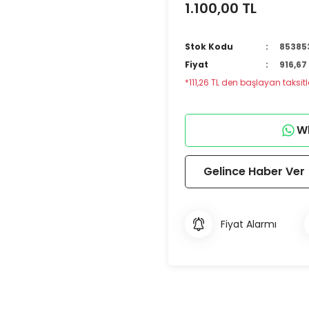
1.100,00 TL
Stok Kodu
85385
Fiyat
916,67
*111,26 TL den başlayan taksitle
Wh
Gelince Haber Ver
Fiyat Alarmı