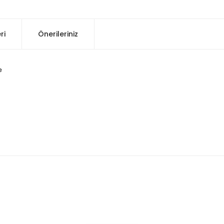
ri
Önerileriniz
e
konularda yetersiz gördüğünüz noktaları öneri formunu kullanarak tarafım
Bu ürüne ilk yorumu siz yapın!
Yorum Yaz