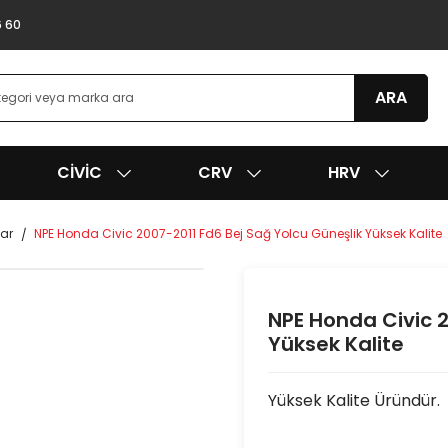
6 60
ARA
CIVIC
CRV
HRV
uar
NPE Honda Civic 2007-2011 Fd6 Bej Sağ Yolcu Güneşlik Yüksek Kalite
NPE Honda Civic 2
Yüksek Kalite
Yüksek Kalite Üründür.