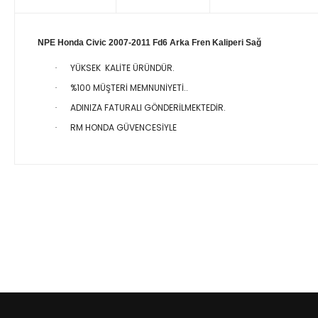
NPE Honda Civic 2007-2011 Fd6 Arka Fren Kaliperi Sağ
YÜKSEK KALİTE ÜRÜNDÜR.
·
%100 MÜŞTERİ MEMNUNİYETİ..
·
ADINIZA FATURALI GÖNDERİLMEKTEDİR.
·
RM HONDA GÜVENCESİYLE
·
Bu ürünün fiyat bilgisi, resim, ürün açıklamalarında ve diğer 
Görüş ve önerileriniz için teşekkür ederiz.
Ürün resmi kalitesiz, bozuk veya görüntülenemiyor.
Ürün açıklamasında eksik bilgiler bulunuyor.
Ürün bilgilerinde hatalar bulunuyor.
Ürün fiyatı diğer sitelerden daha pahalı.