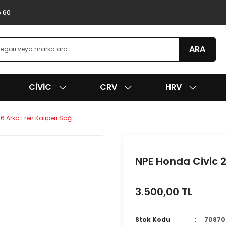
6 60
ARA
CIVIC
CRV
HRV
6 Arka Fren Kaliperi Sağ
NPE Honda Civic 2
3.500,00 TL
Stok Kodu
70870