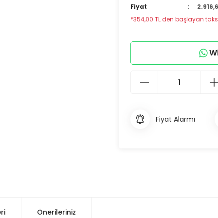
Fiyat
2.916,
*354,00 TL den başlayan taksit
Wh
Fiyat Alarmı
ri
Önerileriniz