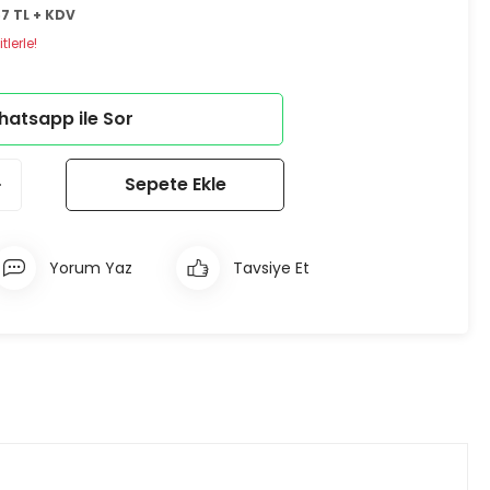
67 TL + KDV
lerle!
atsapp ile Sor
Sepete Ekle
Yorum Yaz
Tavsiye Et