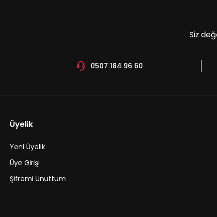
Bu ürüne benzer farklı alternatifler olmalı.
Siz değ
0507 184 96 60
Üyelik
Yeni Üyelik
Üye Girişi
Şifremi Unuttum