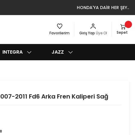
HONDA'YA DAİR HER ŞEY..
Sepet
Favorilerim
Giriş Yap
Üye Ol
INTEGRA
JAZZ
007-2011 Fd6 Arka Fren Kaliperi Sağ
8