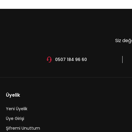
Ürün bilgilerinde hatalar bulunuyor.
Ürün fiyatı diğer sitelerden daha pahalı.
Bu ürüne benzer farklı alternatifler olmalı.
Siz değ
0507 184 96 60
Üyelik
Yeni Üyelik
Üye Girişi
Şifremi Unuttum