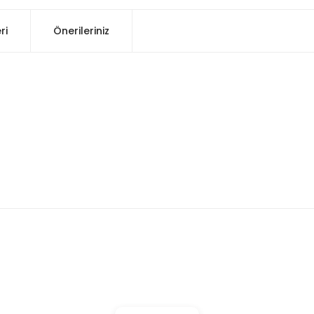
ri
Önerileriniz
konularda yetersiz gördüğünüz noktaları öneri formunu kullanarak tarafım
Bu ürüne ilk yorumu siz yapın!
Yorum Yaz