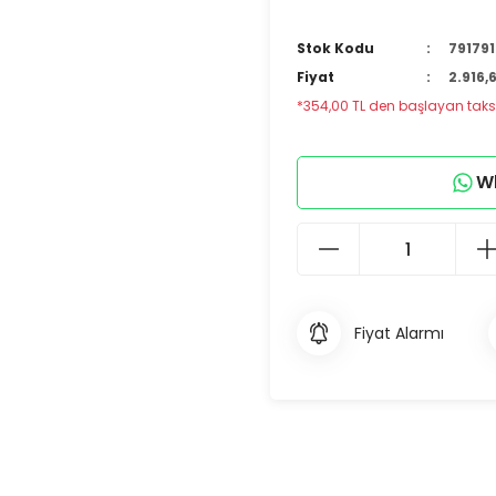
Stok Kodu
791791
Fiyat
2.916,
*354,00 TL den başlayan taksit
Wh
Fiyat Alarmı