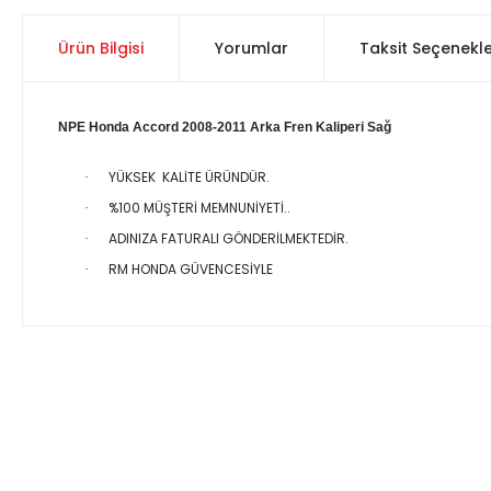
Ürün Bilgisi
Yorumlar
Taksit Seçenekle
NPE Honda Accord 2008-2011 Arka Fren Kaliperi Sağ
YÜKSEK KALİTE ÜRÜNDÜR.
·
%100 MÜŞTERİ MEMNUNİYETİ..
·
ADINIZA FATURALI GÖNDERİLMEKTEDİR.
·
RM HONDA GÜVENCESİYLE
·
Bu ürünün fiyat bilgisi, resim, ürün açıklamalarında ve diğer 
Görüş ve önerileriniz için teşekkür ederiz.
Ürün resmi kalitesiz, bozuk veya görüntülenemiyor.
Ürün açıklamasında eksik bilgiler bulunuyor.