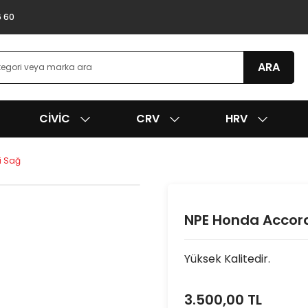
6 60
ARA
CIVIC
CRV
HRV
i Sağ
NPE Honda Accord
Yüksek Kalitedir.
3.500,00 TL