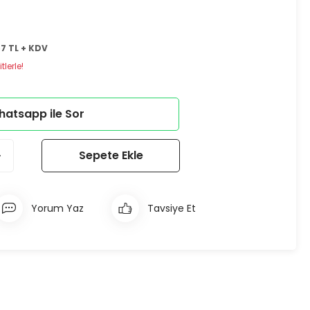
67 TL + KDV
lerle!
atsapp ile Sor
Sepete Ekle
Yorum Yaz
Tavsiye Et