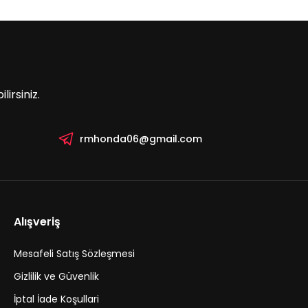
irsiniz.
rmhonda06@gmail.com
Alışveriş
Mesafeli Satış Sözleşmesi
Gizlilik ve Güvenlik
İptal İade Koşullari