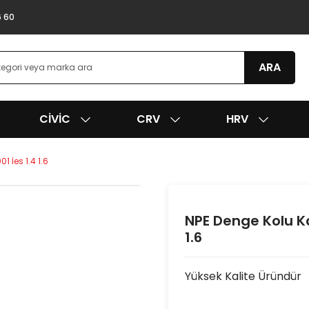
6 60
ARA
CIVIC
CRV
HRV
 İes 1.4 1.6
NPE Denge Kolu Ka
1.6
Yüksek Kalite Üründür