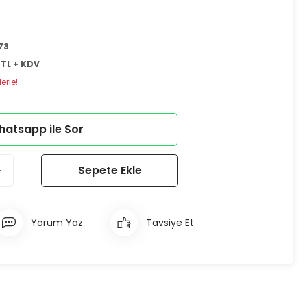
73
 TL + KDV
erle!
atsapp ile Sor
Sepete Ekle
Yorum Yaz
Tavsiye Et