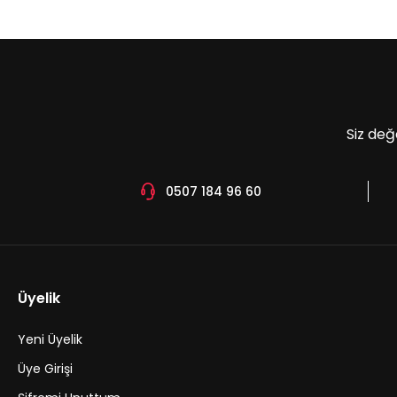
Ürün açıklamasında eksik bilgiler bulunuyor.
Ürün bilgilerinde hatalar bulunuyor.
Ürün fiyatı diğer sitelerden daha pahalı.
Bu ürüne benzer farklı alternatifler olmalı.
Siz değ
0507 184 96 60
Üyelik
Yeni Üyelik
Üye Girişi