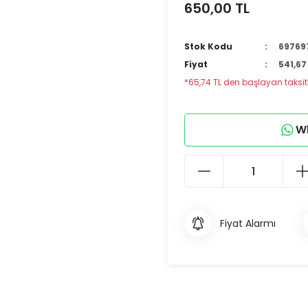
650,00 TL
Stok Kodu
69769
Fiyat
541,67
*65,74 TL den başlayan taksitl
Wh
Fiyat Alarmı