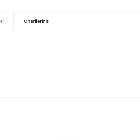
ri
Önerileriniz
konularda yetersiz gördüğünüz noktaları öneri formunu kullanarak tarafım
Bu ürüne ilk yorumu siz yapın!
Yorum Yaz