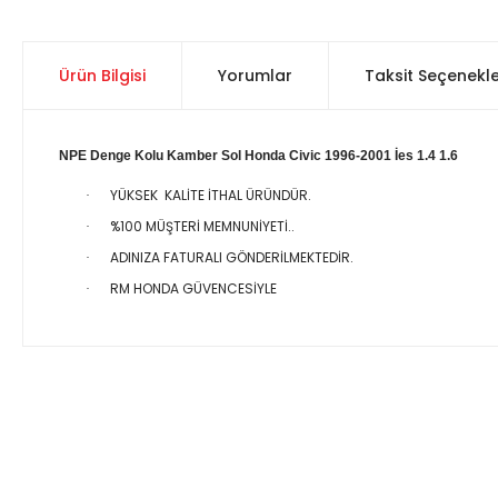
Ürün Bilgisi
Yorumlar
Taksit Seçenekle
NPE Denge Kolu Kamber Sol Honda Civic 1996-2001 İes 1.4 1.6
YÜKSEK KALİTE İTHAL ÜRÜNDÜR.
·
%100 MÜŞTERİ MEMNUNİYETİ..
·
ADINIZA FATURALI GÖNDERİLMEKTEDİR.
·
RM HONDA GÜVENCESİYLE
·
Bu ürünün fiyat bilgisi, resim, ürün açıklamalarında ve diğer 
Görüş ve önerileriniz için teşekkür ederiz.
Ürün resmi kalitesiz, bozuk veya görüntülenemiyor.