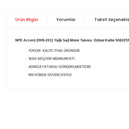
Ürün Bilgisi
Yorumlar
Taksit Seçenekle
NPE Accord 2009-2011 Yağlı Sağ Motor Takozu Orjinal Kalite 50820
YÜKSEK KALİTE İTHAL ÜRÜNDÜR.
·
%100 MÜŞTERİ MEMNUNİYETİ..
·
ADINIZA FATURALI GÖNDERİLMEKTEDİR.
·
RM HONDA GÜVENCESİYLE
·
Bu ürünün fiyat bilgisi, resim, ürün açıklamalarında ve diğer 
Görüş ve önerileriniz için teşekkür ederiz.
Ürün resmi kalitesiz, bozuk veya görüntülenemiyor.