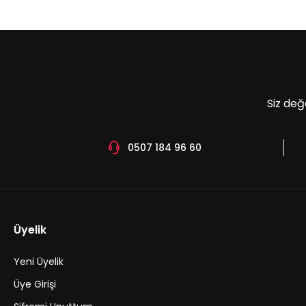
Ürün açıklamasında eksik bilgiler bulunuyor.
Ürün bilgilerinde hatalar bulunuyor.
Ürün fiyatı diğer sitelerden daha pahalı.
Bu ürüne benzer farklı alternatifler olmalı.
Siz değ
0507 184 96 60
Üyelik
Yeni Üyelik
Üye Girişi