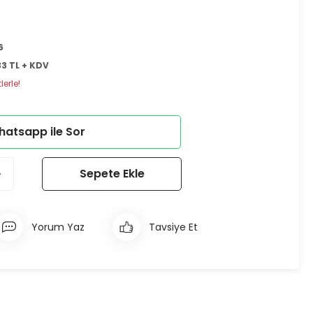
6
33 TL + KDV
erle!
atsapp ile Sor
Sepete Ekle
Yorum Yaz
Tavsiye Et