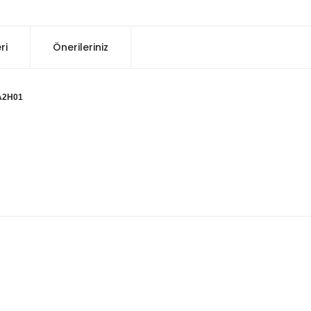
ri
Önerileriniz
TA2H01
konularda yetersiz gördüğünüz noktaları öneri formunu kullanarak tarafım
Bu ürüne ilk yorumu siz yapın!
Yorum Yaz