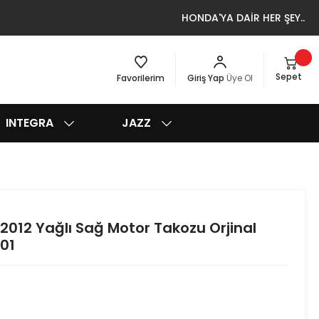
HONDA'YA DAİR HER ŞEY..
Sepet
Favorilerim
Giriş Yap
Üye Ol
INTEGRA
JAZZ
012 Yağlı Sağ Motor Takozu Orjinal
01