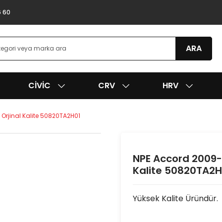
6 60
ARA
CIVIC
CRV
HRV
Orjinal Kalite 50820TA2H01
NPE Accord 2009-2
Kalite 50820TA2H
Yüksek Kalite Üründür.