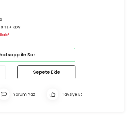
3
00 TL + KDV
lerle!
atsapp ile Sor
Sepete Ekle
Yorum Yaz
Tavsiye Et