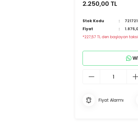
2.250,00 TL
Stok Kodu
721721
Fiyat
1.875,
*227,57 TL den başlayan taksit
Wh
Fiyat Alarmı