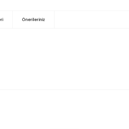
ri
Önerileriniz
konularda yetersiz gördüğünüz noktaları öneri formunu kullanarak tarafım
Bu ürüne ilk yorumu siz yapın!
Yorum Yaz