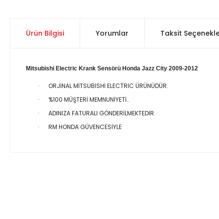
Ürün Bilgisi
Yorumlar
Taksit Seçenekle
Mitsubishi Electric Krank Sensörü Honda Jazz City 2009-2012
ORJİNAL MİTSUBİSHİ ELECTRİC ÜRÜNÜDÜR.
·
%100 MÜŞTERİ MEMNUNİYETİ..
·
ADINIZA FATURALI GÖNDERİLMEKTEDİR.
·
RM HONDA GÜVENCESİYLE
·
Bu ürünün fiyat bilgisi, resim, ürün açıklamalarında ve diğer 
Görüş ve önerileriniz için teşekkür ederiz.
Ürün resmi kalitesiz, bozuk veya görüntülenemiyor.