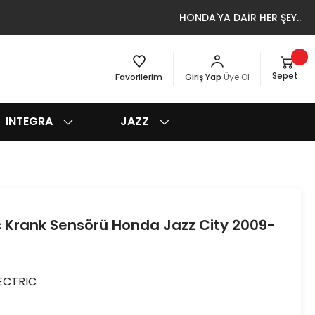
HONDA'YA DAİR HER ŞEY..
Sepet
Favorilerim
Giriş Yap
Üye Ol
INTEGRA
JAZZ
ic Krank Sensörü Honda Jazz City 2009-
LECTRIC