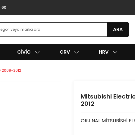
6 60
ARA
CIVIC
CRV
HRV
ty 2009-2012
Mitsubishi Electr
2012
ORJİNAL MİTSUBİSHİ E