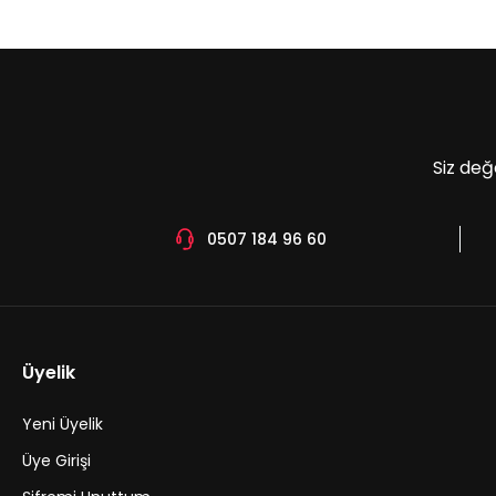
Ürün açıklamasında eksik bilgiler bulunuyor.
Ürün bilgilerinde hatalar bulunuyor.
Ürün fiyatı diğer sitelerden daha pahalı.
Bu ürüne benzer farklı alternatifler olmalı.
Siz değ
0507 184 96 60
Üyelik
Yeni Üyelik
Üye Girişi