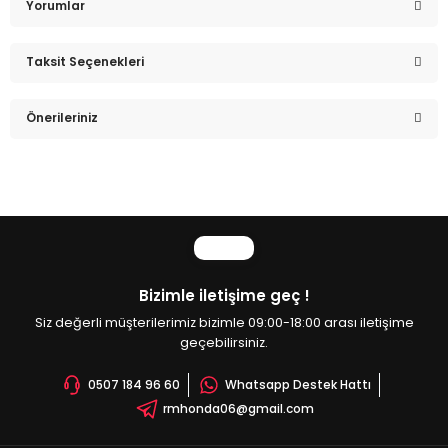
Yorumlar
Taksit Seçenekleri
Bu ürüne ilk yorumu siz yapın!
Önerileriniz
Yorum Yaz
Bu ürünün fiyat bilgisi, resim, ürün açıklamalarında ve diğer
konularda yetersiz gördüğünüz noktaları öneri formunu
kullanarak tarafımıza iletebilirsiniz.
Görüş ve önerileriniz için teşekkür ederiz.
Ürün resmi kalitesiz, bozuk veya görüntülenemiyor.
Bizimle iletişime geç !
Ürün açıklamasında eksik bilgiler bulunuyor.
Siz değerli müşterilerimiz bizimle 09:00-18:00 arası iletişime
Ürün bilgilerinde hatalar bulunuyor.
geçebilirsiniz.
Ürün fiyatı diğer sitelerden daha pahalı.
0507 184 96 60
Whatsapp Destek Hattı
Bu ürüne benzer farklı alternatifler olmalı.
rmhonda06@gmail.com