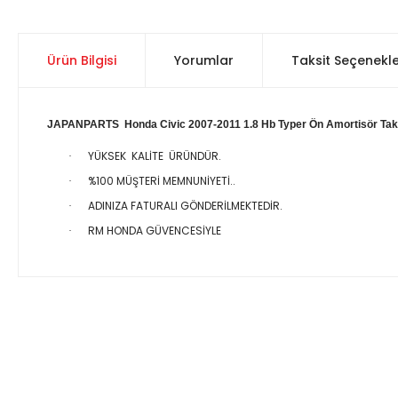
Ürün Bilgisi
Yorumlar
Taksit Seçenekle
JAPANPARTS Honda Civic 2007-2011 1.8 Hb Typer Ön Amortisör Ta
YÜKSEK KALİTE ÜRÜNDÜR.
·
%100 MÜŞTERİ MEMNUNİYETİ..
·
ADINIZA FATURALI GÖNDERİLMEKTEDİR.
·
RM HONDA GÜVENCESİYLE
·
Bu ürünün fiyat bilgisi, resim, ürün açıklamalarında ve diğer 
Görüş ve önerileriniz için teşekkür ederiz.
Ürün resmi kalitesiz, bozuk veya görüntülenemiyor.