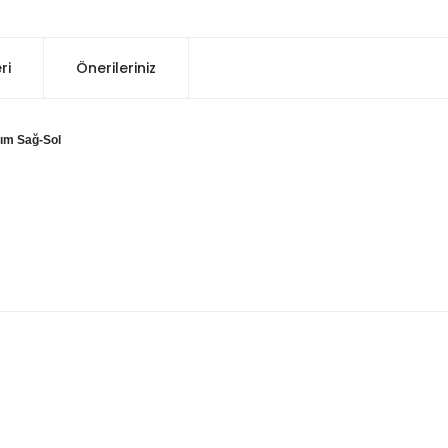
ri
Önerileriniz
kım Sağ-Sol
konularda yetersiz gördüğünüz noktaları öneri formunu kullanarak tarafım
Bu ürüne ilk yorumu siz yapın!
Yorum Yaz