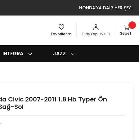
HONDA'YA DAİR HER ŞEY..
Sepet
Favorilerim
Giriş Yap
Üye Ol
INTEGRA
JAZZ
 Civic 2007-2011 1.8 Hb Typer Ön
Sağ-Sol
.