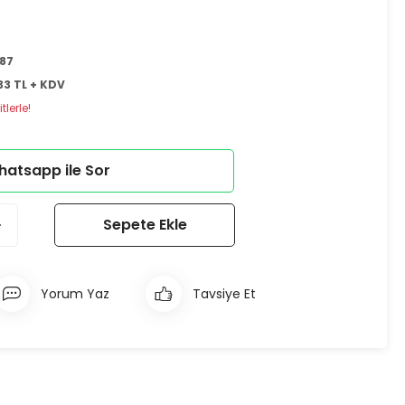
87
33 TL + KDV
lerle!
atsapp ile Sor
Sepete Ekle
Yorum Yaz
Tavsiye Et