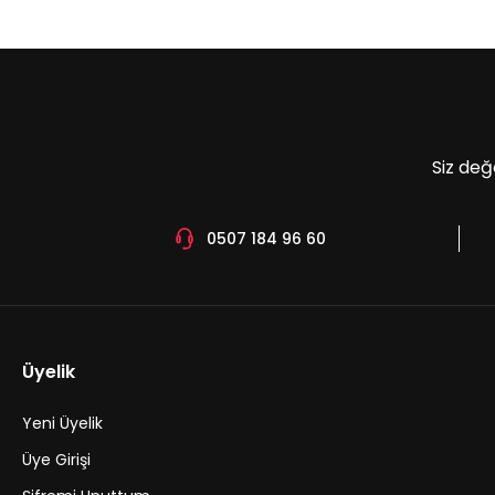
Ürün açıklamasında eksik bilgiler bulunuyor.
Ürün bilgilerinde hatalar bulunuyor.
Ürün fiyatı diğer sitelerden daha pahalı.
Bu ürüne benzer farklı alternatifler olmalı.
Siz değ
0507 184 96 60
Üyelik
Yeni Üyelik
Üye Girişi