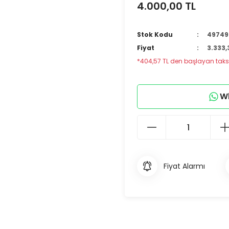
4.000,00 TL
Stok Kodu
49749
Fiyat
3.333,
*404,57 TL den başlayan taksit
Wh
Fiyat Alarmı