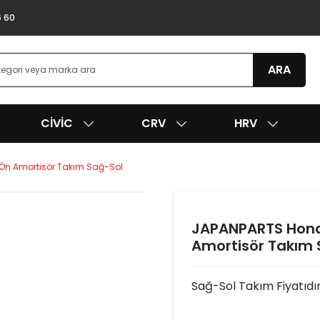
6 60
ARA
CIVIC
CRV
HRV
 Ön Amortisör Takım Sağ-Sol
JAPANPARTS Honda
Amortisör Takım 
Sağ-Sol Takım Fiyatıdır