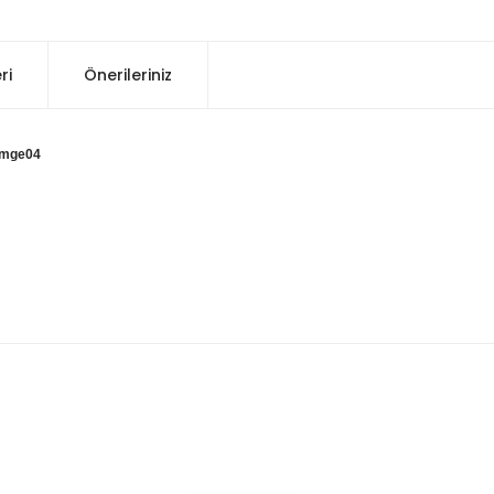
ri
Önerileriniz
0smge04
konularda yetersiz gördüğünüz noktaları öneri formunu kullanarak tarafım
Bu ürüne ilk yorumu siz yapın!
Yorum Yaz