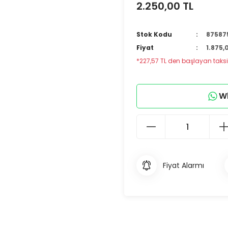
2.250,00 TL
Stok Kodu
87587
Fiyat
1.875,
*227,57 TL den başlayan taksit
Wh
Fiyat Alarmı