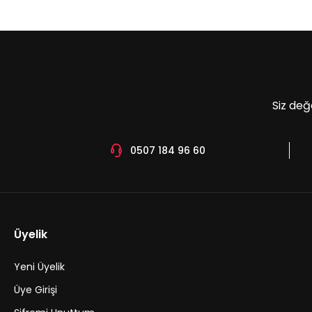
Ürün açıklamasında eksik bilgiler bulunuyor.
Ürün bilgilerinde hatalar bulunuyor.
Ürün fiyatı diğer sitelerden daha pahalı.
Bu ürüne benzer farklı alternatifler olmalı.
Siz değ
0507 184 96 60
Üyelik
Yeni Üyelik
Üye Girişi