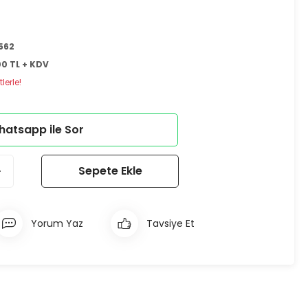
562
00 TL + KDV
lerle!
atsapp ile Sor
Sepete Ekle
Yorum Yaz
Tavsiye Et