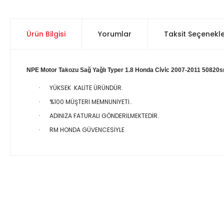
Ürün Bilgisi
Yorumlar
Taksit Seçenekle
NPE Motor Takozu Sağ Yağlı Typer 1.8 Honda Ci̇vi̇c 2007-2011 5082
YÜKSEK KALİTE ÜRÜNDÜR.
·
%100 MÜŞTERİ MEMNUNİYETİ..
·
ADINIZA FATURALI GÖNDERİLMEKTEDİR.
·
RM HONDA GÜVENCESİYLE
·
Bu ürünün fiyat bilgisi, resim, ürün açıklamalarında ve diğer 
Görüş ve önerileriniz için teşekkür ederiz.
Ürün resmi kalitesiz, bozuk veya görüntülenemiyor.