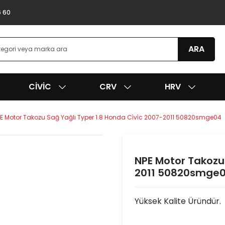
6 60
ARA
CIVIC
CRV
HRV
E Motor Takozu Sağ Yağlı Typer 1.8 Honda Ci̇vi̇c 2007-2011 50820smge04
NPE Motor Takozu 
2011 50820smge
Yüksek Kalite Üründür.