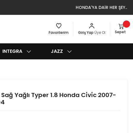
HONDA'YA DAİR HER ŞEY..
Sepet
Favorilerim
Giriş Yap
Üye Ol
INTEGRA
JAZZ
Sağ Yağlı Typer 1.8 Honda Ci̇vi̇c 2007-
04