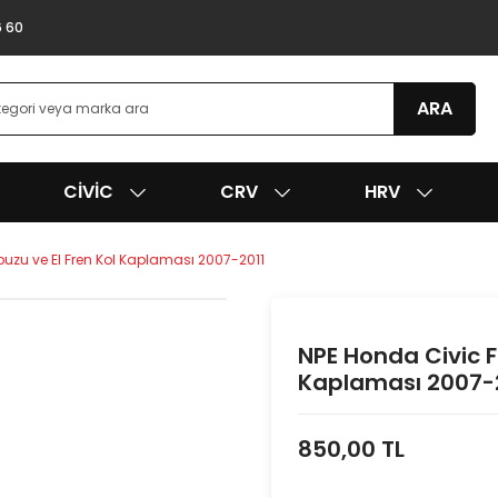
6 60
ARA
CIVIC
CRV
HRV
puzu ve El Fren Kol Kaplaması 2007-2011
NPE Honda Civic F
Kaplaması 2007-
850,00 TL