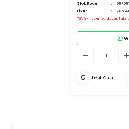
Stok Kodu
56756
Fiyat
708,33
*85,97 TL den başlayan taksitl
Wh
Fiyat Alarmı