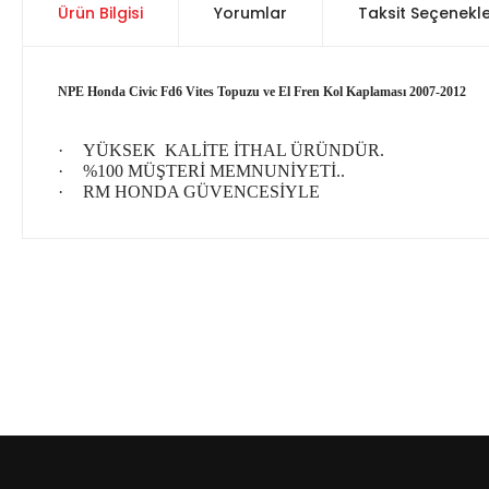
Ürün Bilgisi
Yorumlar
Taksit Seçenekle
NPE Honda Civic Fd6 Vites Topuzu ve El Fren Kol Kaplaması 2007-2012
·
YÜKSEK KALİTE İTHAL ÜRÜNDÜR.
·
%100 MÜŞTERİ MEMNUNİYETİ..
·
RM HONDA GÜVENCESİYLE
Bu ürünün fiyat bilgisi, resim, ürün açıklamalarında ve diğer 
Görüş ve önerileriniz için teşekkür ederiz.
Ürün resmi kalitesiz, bozuk veya görüntülenemiyor.
Ürün açıklamasında eksik bilgiler bulunuyor.
Ürün bilgilerinde hatalar bulunuyor.
Ürün fiyatı diğer sitelerden daha pahalı.
Bu ürüne benzer farklı alternatifler olmalı.