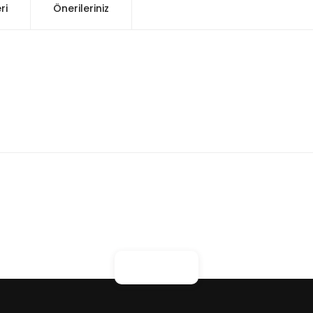
ri
Önerileriniz
konularda yetersiz gördüğünüz noktaları öneri formunu kullanarak tarafım
Bu ürüne ilk yorumu siz yapın!
Yorum Yaz