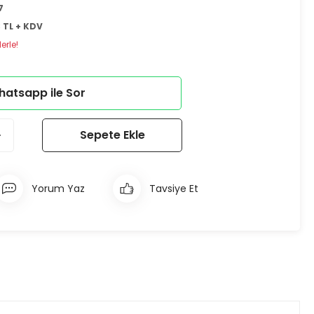
7
 TL + KDV
erle!
atsapp ile Sor
Sepete Ekle
Yorum Yaz
Tavsiye Et