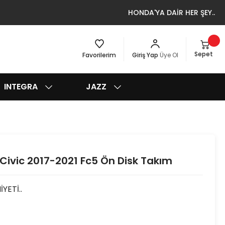
HONDA'YA DAİR HER ŞEY..
Sepet
Favorilerim
Giriş Yap
Üye Ol
INTEGRA
JAZZ
Civic 2017-2021 Fc5 Ön Disk Takım
YETİ..