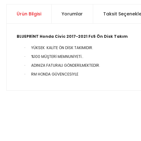
Ürün Bilgisi
Yorumlar
Taksit Seçenekle
BLUEPRİNT Honda Civic 2017-2021 Fc5 Ön Disk Takım
YÜKSEK KALİTE ÖN DİSK TAKIMIDIR.
·
%100 MÜŞTERİ MEMNUNİYETİ..
·
ADINIZA FATURALI GÖNDERİLMEKTEDİR.
·
RM HONDA GÜVENCESİYLE
·
Bu ürünün fiyat bilgisi, resim, ürün açıklamalarında ve diğer 
Görüş ve önerileriniz için teşekkür ederiz.
Ürün resmi kalitesiz, bozuk veya görüntülenemiyor.
Ürün açıklamasında eksik bilgiler bulunuyor.