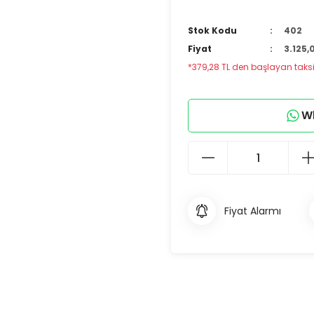
Stok Kodu
402
Fiyat
3.125,
*379,28 TL den başlayan taksit
Wh
Fiyat Alarmı