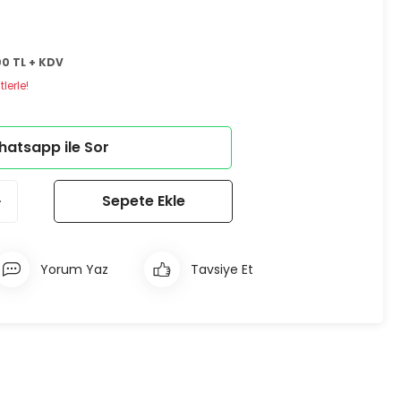
00 TL + KDV
lerle!
atsapp ile Sor
Sepete Ekle
Yorum Yaz
Tavsiye Et