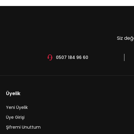
Ürün bilgilerinde hatalar bulunuyor.
Ürün fiyatı diğer sitelerden daha pahalı.
Bu ürüne benzer farklı alternatifler olmalı.
Siz değ
0507 184 96 60
Üyelik
Yeni Üyelik
Üye Girişi
Şifremi Unuttum