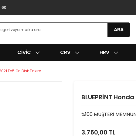
6 60
ARA
CIVIC
CRV
HRV
2021 Fc5 Ön Disk Takım
BLUEPRİNT Honda 
%100 MÜŞTERİ MEMNUNİ
3.750,00 TL