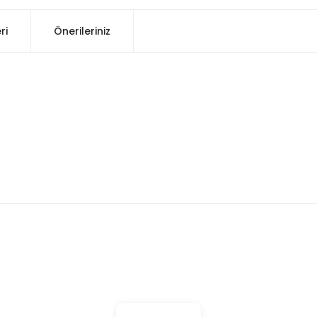
ri
Önerileriniz
konularda yetersiz gördüğünüz noktaları öneri formunu kullanarak tarafım
Bu ürüne ilk yorumu siz yapın!
Yorum Yaz