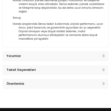
Honda motorları yüksek devirlerde çalışan motorlardır ve ateşleme
sistemi büyük stres altındadır. Denso bobinler yüksek sıcaklıklara
ve titreşime karşı dayanıklıdır, bu da daha uzun ömürlü olmasını
sağlar.
Sonuç:
Honda araçlarında Denso bobin kullanmak, orijinal performans, uzun
ömür, yakıt tasarrufu ve güvenilirlik açısından en iyi seçenektir.
Orijinal olmayan veya düşük kaliteli bobinler, motor
performansını olumsuz etkileyebilir ve zamanla daha büyük
masraflara yol açabilir.
Yorumlar
Taksit Seçenekleri
Bu ürüne ilk yorumu siz yapın!
Önerileriniz
Yorum Yaz
Bu ürünün fiyat bilgisi, resim, ürün açıklamalarında ve diğer
konularda yetersiz gördüğünüz noktaları öneri formunu
kullanarak tarafımıza iletebilirsiniz.