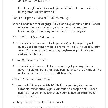
RM HONDA GÜVENCESİYLE
·
Honda araçlarında Denso ateşleme bobini kullanmanın önemi
birkaç temel faktöre dayanır:
1. Orijinal Ekipman Üreticisi (OEM) Uyumluluğu
Denso, Honda’nın fabrika çıkışlı (OEM) tedarikçilerinden biridir. Honda
motorları, Denso bobinlerin çalışma prensiplerine göre
tasarlandığı için en iyi uyumu ve performansı sağlar.
2. Yakıt Verimliliği ve Performans
Denso bobinler, yüksek verimli ateşleme sağlar. Bu sayede yakıt
düzgün şekilde yanar, motor daha verimli çalışır ve yakıt tüketimi
azalır. Yan sanayi bobinler yanlış ateşleme yapabilir ve yakıt
sarfiyatını artırabilir.
3. Uzun Ömür ve Güvenilirlik
Denso bobinler, yüksek sıcaklıklara ve zorlu çalışma koşullarına
dayanıklı olarak üretilir. Kalitesiz bobinler erken arıza yapabilir ve
motor performansını olumsuz etkileyebilir.
4. Motor Arıza Lambasını Önler
Yan sanayi bobinler genellikle ECU ile tam uyumlu çalışmaz ve
zamanla motor arıza ışığının yanmasına sebep olabilir. Denso
bobinler, Honda’nın sensörleriyle uyum içinde çalışarak bu tür
sorunları önler.
5. Titreşim ve Isınmaya Karşı Dayanıklılık