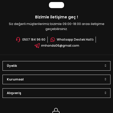
Görüş ve önerileriniz için teşekkür ederiz.
Ürün resmi kalitesiz, bozuk veya görüntülenemiyor.
Bizimle iletişime geç !
Ürün açıklamasında eksik bilgiler bulunuyor.
Siz değerli müşterilerimiz bizimle 09:00-18:00 arası iletişime
Ürün bilgilerinde hatalar bulunuyor.
geçebilirsiniz.
Ürün fiyatı diğer sitelerden daha pahalı.
0507 184 96 60
Whatsapp Destek Hattı
Bu ürüne benzer farklı alternatifler olmalı.
rmhonda06@gmail.com
Üyelik
Gönder
Kurumsal
Alışveriş