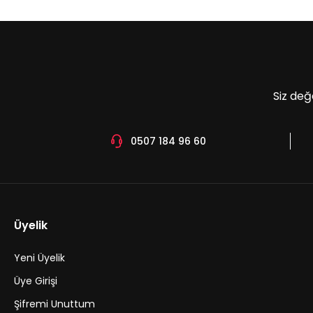
Ürün bilgilerinde hatalar bulunuyor.
Ürün fiyatı diğer sitelerden daha pahalı.
Bu ürüne benzer farklı alternatifler olmalı.
Siz değ
0507 184 96 60
Üyelik
Yeni Üyelik
Üye Girişi
Şifremi Unuttum