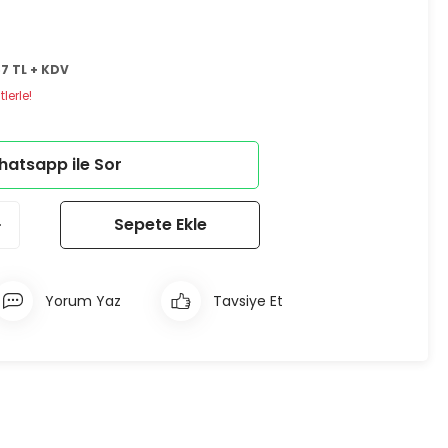
67 TL + KDV
lerle!
atsapp ile Sor
Sepete Ekle
Yorum Yaz
Tavsiye Et