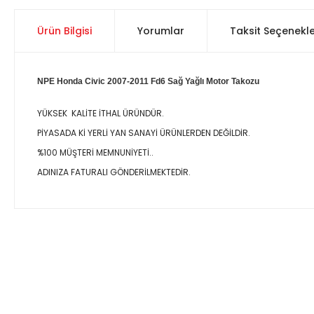
Ürün Bilgisi
Yorumlar
Taksit Seçenekle
NPE Honda Civic 2007-2011 Fd6 Sağ Yağlı Motor Takozu
YÜKSEK KALİTE İTHAL ÜRÜNDÜR.
PİYASADA Kİ YERLİ YAN SANAYİ ÜRÜNLERDEN DEĞİLDİR.
%100 MÜŞTERİ MEMNUNİYETİ..
ADINIZA FATURALI GÖNDERİLMEKTEDİR.
Bu ürünün fiyat bilgisi, resim, ürün açıklamalarında ve diğer 
Görüş ve önerileriniz için teşekkür ederiz.
Ürün resmi kalitesiz, bozuk veya görüntülenemiyor.
Ürün açıklamasında eksik bilgiler bulunuyor.