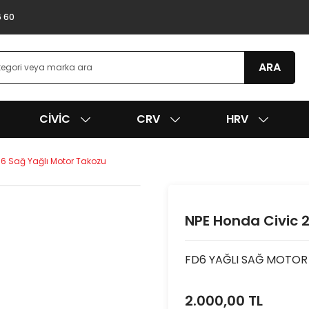
6 60
ARA
CIVIC
CRV
HRV
d6 Sağ Yağlı Motor Takozu
NPE Honda Civic 
FD6 YAĞLI SAĞ MOTOR
2.000,00 TL