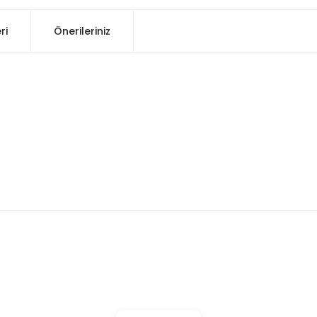
ri
Önerileriniz
konularda yetersiz gördüğünüz noktaları öneri formunu kullanarak tarafım
Bu ürüne ilk yorumu siz yapın!
Yorum Yaz