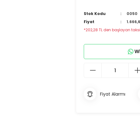
Stok Kodu
0050
Fiyat
1.666,
*202,28 TL den başlayan taksit
Wh
Fiyat Alarmı