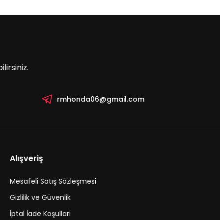
irsiniz.
rmhonda06@gmail.com
Alışveriş
Mesafeli Satış Sözleşmesi
Gizlilik ve Güvenlik
İptal İade Koşullari