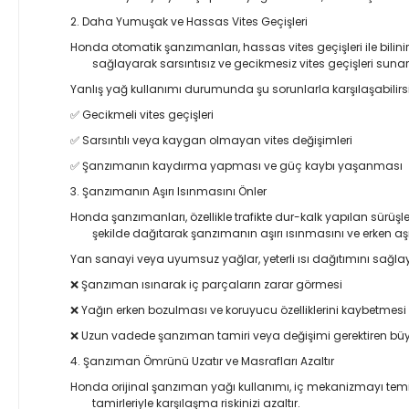
2. Daha Yumuşak ve Hassas Vites Geçişleri
Honda otomatik şanzımanları, hassas vites geçişleri ile bilin
sağlayarak sarsıntısız ve gecikmesiz vites geçişleri sunar
Yanlış yağ kullanımı durumunda şu sorunlarla karşılaşabilirsi
✅ Gecikmeli vites geçişleri
✅ Sarsıntılı veya kaygan olmayan vites değişimleri
✅ Şanzımanın kaydırma yapması ve güç kaybı yaşanması
3. Şanzımanın Aşırı Isınmasını Önler
Honda şanzımanları, özellikle trafikte dur-kalk yapılan sürüşl
şekilde dağıtarak şanzımanın aşırı ısınmasını ve erken aş
Yan sanayi veya uyumsuz yağlar, yeterli ısı dağıtımını sağla
❌ Şanzıman ısınarak iç parçaların zarar görmesi
❌ Yağın erken bozulması ve koruyucu özelliklerini kaybetmesi
❌ Uzun vadede şanzıman tamiri veya değişimi gerektiren büy
4. Şanzıman Ömrünü Uzatır ve Masrafları Azaltır
Honda orijinal şanzıman yağı kullanımı, iç mekanizmayı te
tamirleriyle karşılaşma riskinizi azaltır.