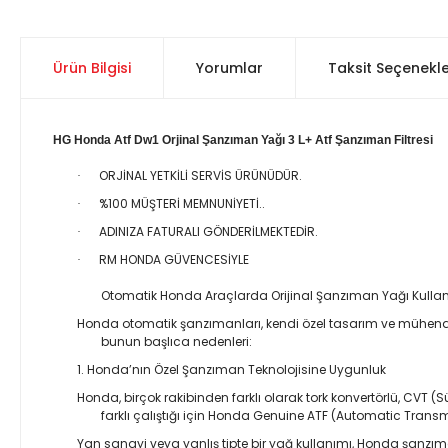
Ürün Bilgisi
Yorumlar
Taksit Seçenekle
HG Honda Atf Dw1 Orjinal Şanzıman Yağı 3 L+ Atf Şanzıman Filtresi
ORJİNAL YETKİLİ SERVİS ÜRÜNÜDÜR.
·
%100 MÜŞTERİ MEMNUNİYETİ..
·
ADINIZA FATURALI GÖNDERİLMEKTEDİR.
·
RM HONDA GÜVENCESİYLE
·
Otomatik Honda Araçlarda Orijinal Şanzıman Yağı Kull
Honda otomatik şanzımanları, kendi özel tasarım ve mühendisl
bunun başlıca nedenleri:
1. Honda’nın Özel Şanzıman Teknolojisine Uygunluk
Honda, birçok rakibinden farklı olarak tork konvertörlü, CVT 
farklı çalıştığı için Honda Genuine ATF (Automatic Transm
Yan sanayi veya yanlış tipte bir yağ kullanımı, Honda şanzıman