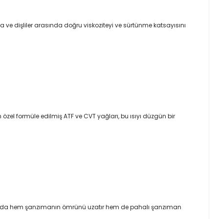
a ve dişliler arasında doğru viskoziteyi ve sürtünme katsayısını
 özel formüle edilmiş ATF ve CVT yağları, bu ısıyı düzgün bir
 Bu da hem şanzımanın ömrünü uzatır hem de pahalı şanzıman