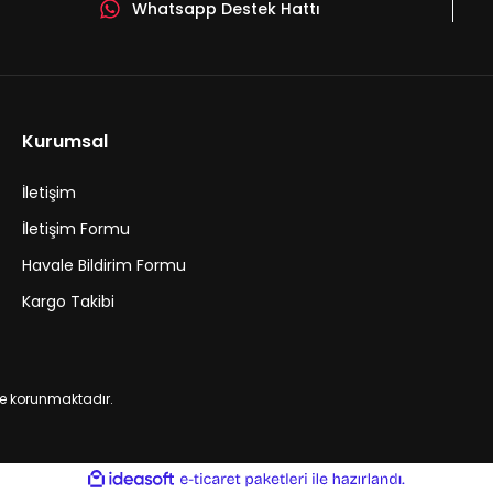
Whatsapp Destek Hattı
pon Yağ Filtresi,Npe Hava ve Polen Filtresi)
Kurumsal
İletişim
İletişim Formu
Havale Bildirim Formu
Kargo Takibi
 ile korunmaktadır.
ile
ideasoft
e-