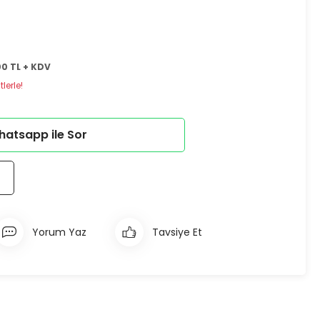
00 TL + KDV
lerle!
atsapp ile Sor
Yorum Yaz
Tavsiye Et