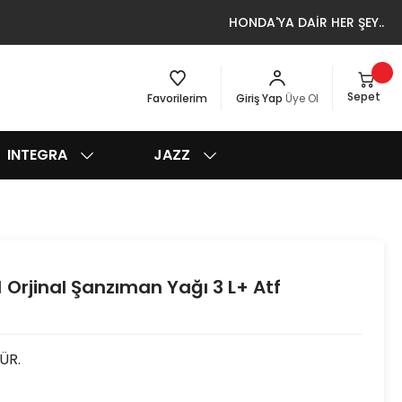
HONDA'YA DAİR HER ŞEY..
Sepet
Favorilerim
Giriş Yap
Üye Ol
INTEGRA
JAZZ
Orjinal Şanzıman Yağı 3 L+ Atf
ÜR.