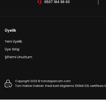
0507 184 96 60
Npe Bakım Seti Honda Civic 2007-2011 Fd6 (Eneos 5w30,Ja
3.150,00 TL
Üyelik
Yeni Üyelik
Sepete Ekle
Üye Girişi
Şifremi Unuttum
Copyright 2023 © hondaparcam.com
Tüm Hakları Saklıdır. Kredi kartı bilgileriniz 256bit SSL sertifikası