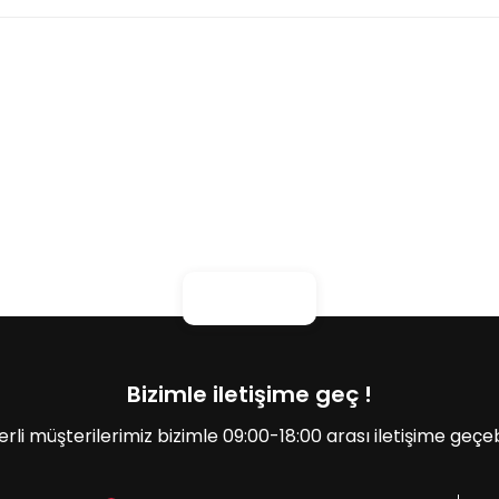
konularda yetersiz gördüğünüz noktaları öneri formunu kullanarak tarafım
al Hava Polen) Eneos 0w20
Bizimle iletişime geç !
Gönder
erli müşterilerimiz bizimle 09:00-18:00 arası iletişime geçebil