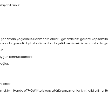
aşabilirsiniz:
nal şanzıman yağlarını kullanmanızı önerir. Eğer aracınızı garanti kapsamı
umunda garanti dışı kalabilir ve Honda yetkili servisleri olası arızalard
ur!
ygun formüle sahiptir.
ağlar.
.
ı önler.
mek için Honda ATF-DW1 (tork konvertörlü şanzımanlar için) gibi orijinal 