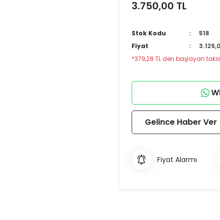
3.750,00 TL
Stok Kodu
518
Fiyat
3.125,
*379,28 TL den başlayan taksit
Wh
Gelince Haber Ver
Fiyat Alarmı