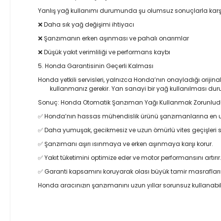
Yanlış yağ kullanımı durumunda şu olumsuz sonuçlarla karşıl
❌ Daha sık yağ değişimi ihtiyacı
❌ Şanzımanın erken aşınması ve pahalı onarımlar
❌ Düşük yakıt verimliliği ve performans kaybı
5. Honda Garantisinin Geçerli Kalması
Honda yetkili servisleri, yalnızca Honda’nın onayladığı oriji
kullanmanız gerekir. Yan sanayi bir yağ kullanılması dur
Sonuç: Honda Otomatik Şanzıman Yağı Kullanmak Zorunlud
✅ Honda’nın hassas mühendislik ürünü şanzımanlarına en u
✅ Daha yumuşak, gecikmesiz ve uzun ömürlü vites geçişleri s
✅ Şanzımanı aşırı ısınmaya ve erken aşınmaya karşı korur.
✅ Yakıt tüketimini optimize eder ve motor performansını artırır
✅ Garanti kapsamını koruyarak olası büyük tamir masrafların
Honda aracınızın şanzımanını uzun yıllar sorunsuz kullanabil