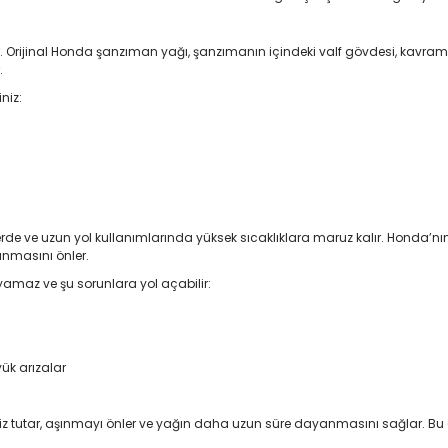
ir. Orijinal Honda şanzıman yağı, şanzımanın içindeki valf gövdesi, kavram
.
niz:
erde ve uzun yol kullanımlarında yüksek sıcaklıklara maruz kalır. Honda’nın
ınmasını önler.
yamaz ve şu sorunlara yol açabilir:
ük arızalar
miz tutar, aşınmayı önler ve yağın daha uzun süre dayanmasını sağlar.