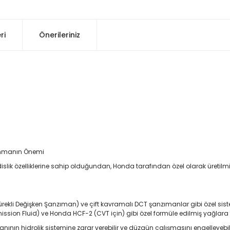
ri
Önerileriniz
anmanın Önemi
ik özelliklerine sahip olduğundan, Honda tarafından özel olarak üretilmiş
(Sürekli Değişken Şanzıman) ve çift kavramalı DCT şanzımanlar gibi özel si
ission Fluid) ve Honda HCF-2 (CVT için) gibi özel formüle edilmiş yağlara
ının hidrolik sistemine zarar verebilir ve düzgün çalışmasını engelleyebili