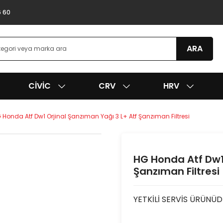
6 60
ARA
CIVIC
CRV
HRV
 Honda Atf Dw1 Orjinal Şanzıman Yağı 3 L+ Atf Şanzıman Filtresi
HG Honda Atf Dw1 
Şanzıman Filtresi
YETKİLİ SERVİS ÜRÜNÜD