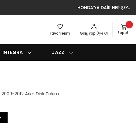
HONDA'YA DAİR HER ŞEY..
Sepet
Favorilerim
Giriş Yap
Üye Ol
INTEGRA
JAZZ
 2009-2012 Arka Disk Takım
R